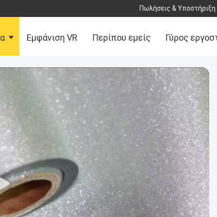
Πωλήσεις & Υποστήριξη 
τα
Εμφάνιση VR
Περίπου εμείς
Γύρος εργοσ
αφή με