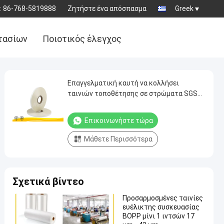
:
86-768-5819888
Ζητήστε ένα απόσπασμα
Greek
τασίων
Ποιοτικός έλεγχος
Επαγγελματική καυτή να κολλήσει
ταινιών τοποθέτησης σε στρώματα SGS
ISO14001 ταινιών πιστοποίηση
Επικοινωνήστε τώρα
Μάθετε Περισσότερα
Σχετικά βίντεο
Προσαρμοσμένες ταινίες
ευέλικτης συσκευασίας
BOPP μίνι 1 ιντσών 17