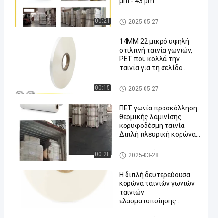
μm - 43 μm
bopp θερμική ταινία ελασματ
00:21
2025-05-27
οποίησης
14MM 22 μικρό υψηλή
στιλπνή ταινία γωνιών,
PET που κολλά την
ταινία για τη σελίδα
σημειώσεων διάλεξης
Ταινία γωνιών
00:15
2025-05-27
ΠΕΤ γωνία προσκόλληση
θερμικής λαμινίσης
κορυφοδέσμη ταινία.
Διπλή πλευρική κορώνα
επεξεργασία. 90 ° C
θερμοκρασία λαμινίσης.
Ταινία γωνιών
00:28
2025-03-28
Η διπλή δευτερεύουσα
κορώνα ταινιών γωνιών
ταινιών
ελασματοποίησης
θερμότητας