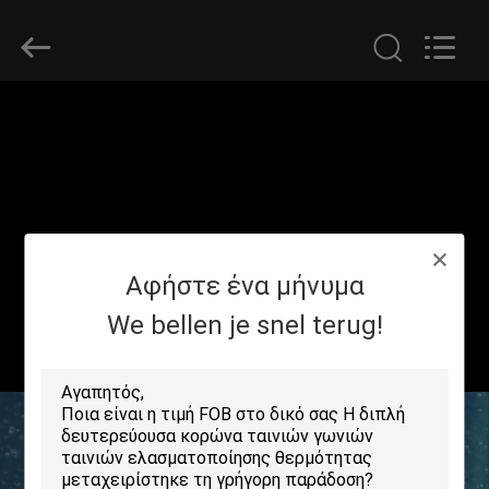
2026
GUANGDONG NEW ERA
COMPOSITE
MATERIAL CO., LTD..
All
Rights
Reserved.
ΣΠΊΤΙ
ΠΡΟΪΌΝΤΑ
ΕΜΦΆΝΙΣΗ
Αφήστε ένα μήνυμα
VR
We bellen je snel terug!
ΠΕΡΊΠΟΥ
ΕΜΕΊΣ
ΓΎΡΟΣ