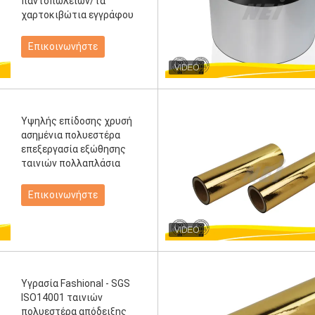
παντοπωλείων/τα
χαρτοκιβώτια εγγράφου
Επικοινωνήστε
Υψηλής επίδοσης χρυσή
ασημένια πολυεστέρα
επεξεργασία εξώθησης
ταινιών πολλαπλάσια
Επικοινωνήστε
Υγρασία Fashional - SGS
ISO14001 ταινιών
πολυεστέρα απόδειξης