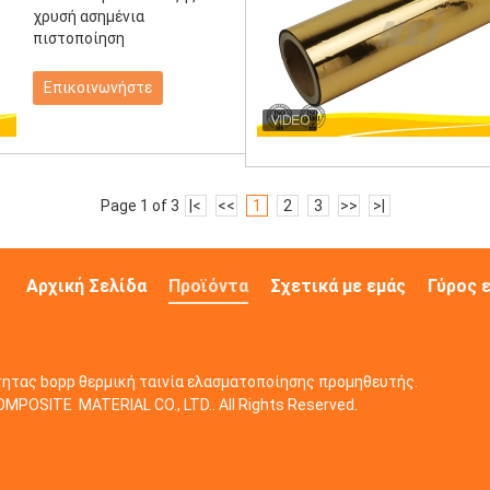
χρυσή ασημένια
πιστοποίηση
Επικοινωνήστε
Page 1 of 3
|<
<<
1
2
3
>>
>|
Αρχική Σελίδα
Προϊόντα
Σχετικά με εμάς
Γύρος 
ότητας bopp θερμική ταινία ελασματοποίησης προμηθευτής.
OSITE MATERIAL CO., LTD.. All Rights Reserved.