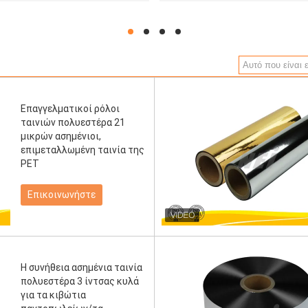
hd
hd
hd
hd
Επαγγελματικοί ρόλοι
ταινιών πολυεστέρα 21
μικρών ασημένιοι,
επιμεταλλωμένη ταινία της
PET
Επικοινωνήστε
Η συνήθεια ασημένια ταινία
πολυεστέρα 3 ίντσας κυλά
για τα κιβώτια