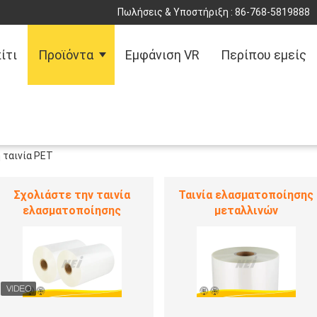
Πωλήσεις & Υποστήριξη :
86-768-5819888
ίτι
Προϊόντα
Εμφάνιση VR
Περίπου εμείς
ταινία PET
Αντι ταινία γρατσουνιών
Μεταλλωμένη ταινία PET