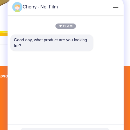
αντιμετωπισμένη κορώνα
Cherry - Nei Film
σύνδεση ≤ 2 ταινιών
πολυεστέρα
9:31 AM
Επικοινωνήστε
Good day, what product are you looking 
for?
εργοστασίων
Επαφές
Sitemap
Στρεπτόκοκκος Huazhuang., ζώνη
οικονομικής ανάπτυξης Chaoan,
Chaozhou, Guangdong, Κίνα
thermal@nei.tm