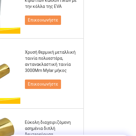
κιβωτίων καλλυντικών με
την κόλλα της EVA
Επικοινωνήστε
Χρυσή θερμική μεταλλική
ταινία πολυεστέρα,
αντανακλαστική ταινία
3000Mm Mylar μήκος
Επικοινωνήστε
Εύκολη διαχειριζόμενη
ασημένια διπλή
δευτερεύουσα