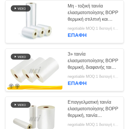
Μη - τοξική ταινία
ελασματοποίησης BOPP
24
θερμική στιλπνή και
Μεταλλωμένη ταινία
Matte17/18/20/23 μικρό
negotiable MOQ:1 διαταγή τόνου/ίχνος διαπραγματεύσιμη
ΕΠΑΦΉ
PET
3» ταινία
ελασματοποίησης BOPP
θερμική, διαφανής ταινία
ελασματοποίησης για
6
negotiable MOQ:1 διαταγή τόνου/ίχνος διαπραγματεύσιμη
την εκτύπωση όφσετ
ΕΠΑΦΉ
Κατασκευασμένη
ταινία
Επαγγελματική ταινία
ελασματοποίησης BOPP
ελασματοποίησης
θερμική, ταινία
ελασματοποίησης της
negotiable MOQ:1 διαταγή τόνου/ίχνος διαπραγματεύσιμη
EVA κόλλας