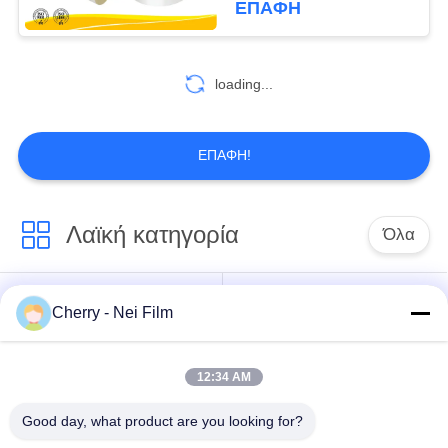
ΕΠΑΦΉ
12
loading...
Ταινία γωνιών
ΕΠΑΦΉ!
Λαϊκή κατηγορία
Όλα
72
Θερμική ταινία
bopp θερμική ταινία
Σχολιάστε την ταινία
Cherry - Nei Film
ελασματοποίησης
ελασματοποίησης
ελασματοποίησης
της PET
12:34 AM
Ταινία
Ψηφιακή ταινία
ελασματοποίησης
τοποθέτησης σε
Good day, what product are you looking for?
μεταλλινών
στρώματα