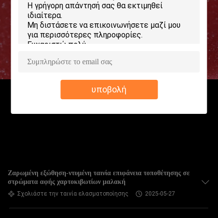
ΕΡΓΟΣΤΑΣΊΩΝ
ΠΟΙΟΤΙΚΌΣ
ΈΛΕΓΧΟΣ
ΜΑΣ
υποβολή
ΕΛΆΤΕ
ΣΕ
ΕΠΑΦΉ
ΜΕ
ΖΗΤΉΣΤΕ
Ζαρωμένη εξώθηση-ντυμένη ταινία επιφάνεια τοποθέτησης σε
στρώματα αφής χαρτοκιβωτίων μαλακή
ΈΝΑ
Σχολιάστε την ταινία ελασματοποίησης
2025-05-27
ΑΠΌΣΠΑΣΜΑ