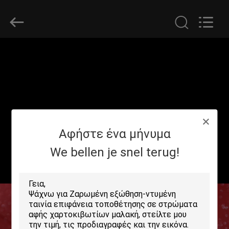
2026
GUANGDONG NEW ERA
COMPOSITE
MATERIAL CO., LTD..
All
Rights
Reserved.
ΣΠΊΤΙ
ΠΡΟΪΌΝΤΑ
ΕΜΦΆΝΙΣΗ
Αφήστε ένα μήνυμα
VR
We bellen je snel terug!
ΠΕΡΊΠΟΥ
ΕΜΕΊΣ
ΓΎΡΟΣ