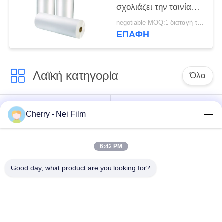
σχολιάζει την ταινία
ελασματοποίησης για
negotiable MOQ:1 διαταγή τόνου/ίχνος διαπραγματεύσιμη
το λευκό
ΕΠΑΦΉ
μαργαριταριών
κάλυψης βιβλίων
17mic
Λαϊκή κατηγορία
Όλα
bopp θερμική ταινία
Σχολιάστε την ταινία
Cherry - Nei Film
ελασματοποίησης
ελασματοποίησης
6:42 PM
Ταινία
Ψηφιακή ταινία
ελασματοποίησης
τοποθέτησης σε
Good day, what product are you looking for?
μεταλλινών
στρώματα
Μαλακή ταινία
Αντι ταινία
ελασματοποίησης
γρατσουνιών