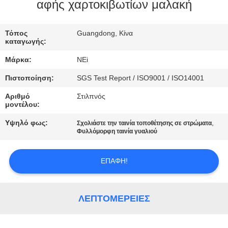
ΕΡΓΟΣΤΑΣΊΩΝ
αφής χαρτοκιβωτίων μαλακή
ΠΟΙΟΤΙΚΌΣ
Τόπος
Guangdong, Κίνα
καταγωγής:
ΈΛΕΓΧΟΣ
Μάρκα:
NEi
Πιστοποίηση:
SGS Test Report / ISO9001 / ISO14001
ΜΑΣ
Αριθμό
Στιλπνός
ΕΛΆΤΕ
μοντέλου:
ΣΕ
Υψηλό φως:
,
Σχολιάστε την ταινία τοποθέτησης σε στρώματα
ΕΠΑΦΉ
Φυλλόμορφη ταινία γυαλιού
ΜΕ
ΕΠΑΦΉ!
ΖΗΤΉΣΤΕ
ΈΝΑ
ΛΕΠΤΟΜΈΡΕΙΕΣ
ΑΠΌΣΠΑΣΜΑ