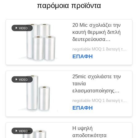
παρόμοια προϊόντα
SITEMAP
20 Mic σχολιάζει την
PRIVACY
καυτή θερμική διπλή
δευτερεύουσα
POLICY
αντιμετωπισμένη
negotiable MOQ:1 διαταγή τόνου/ίχνος διαπραγματεύσιμη
κορώνα υψηλή
ΕΠΑΦΉ
διαφάνεια ταινιών
ελασματοποίησης
25mic σχολιάστε την
ταινία
ελασματοποίησης
Bopp για την
negotiable MOQ:1 διαταγή τόνου/ίχνος διαπραγματεύσιμη
εκτύπωση όφσετ
ΕΠΑΦΉ
φιλική προς το
περιβάλλον
Η υψηλή
αποδοτικότητα