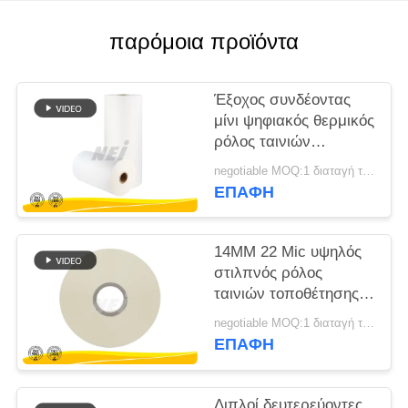
SITEMAP
παρόμοια προϊόντα
PRIVACY
Έξοχος συνδέοντας
POLICY
μίνι ψηφιακός θερμικός
ρόλος ταινιών
τοποθέτησης σε
negotiable MOQ:1 διαταγή τόνου/ίχνος διαπραγματεύσιμη
στρώματα, καυτή
ΕΠΑΦΉ
ταινία
ελασματοποίησης
14MM 22 Mic υψηλός
στιλπνός ρόλος
ταινιών τοποθέτησης
σε στρώματα, ταινία
negotiable MOQ:1 διαταγή τόνου/ίχνος διαπραγματεύσιμη
συγκόλλησης σελίδων
ΕΠΑΦΉ
σημειώσεων διάλεξης
της PET
Διπλοί δευτερεύοντες