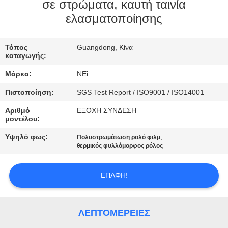
ΕΡΓΟΣΤΑΣΊΩΝ
σε στρώματα, καυτή ταινία
ελασματοποίησης
ΠΟΙΟΤΙΚΌΣ
Τόπος
Guangdong, Κίνα
ΈΛΕΓΧΟΣ
καταγωγής:
Μάρκα:
NEi
ΜΑΣ
Πιστοποίηση:
SGS Test Report / ISO9001 / ISO14001
ΕΛΆΤΕ
Αριθμό
ΕΞΟΧΗ ΣΥΝΔΕΣΗ
ΣΕ
μοντέλου:
ΕΠΑΦΉ
Υψηλό φως:
,
Πολυστρωμάτωση ρολό φιλμ
θερμικός φυλλόμορφος ρόλος
ΜΕ
ΕΠΑΦΉ!
ΖΗΤΉΣΤΕ
ΈΝΑ
ΛΕΠΤΟΜΈΡΕΙΕΣ
ΑΠΌΣΠΑΣΜΑ