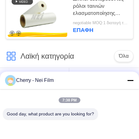
ρόλοι ταινιών
ελασματοποίησης
Bopp κορώνας για το
negotiable MOQ:1 διαταγή τόνου/ίχνος διαπραγματεύσιμη
όφσετ/την ψηφιακή
ΕΠΑΦΉ
εκτύπωση
Λαϊκή κατηγορία
Όλα
bopp θερμική ταινία
Σχολιάστε την ταινία
Cherry - Nei Film
ελασματοποίησης
ελασματοποίησης
7:38 PM
Ταινία
Ψηφιακή ταινία
ελασματοποίησης
τοποθέτησης σε
Good day, what product are you looking for?
μεταλλινών
στρώματα
Μαλακή ταινία