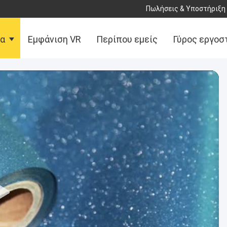
Πωλήσεις & Υποστήριξη 
τα
Εμφάνιση VR
Περίπου εμείς
Γύρος εργοσ
αφή με