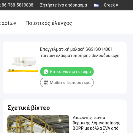
:
86-768-5819888
Ζητήστε ένα απόσπασμα
Greek
τασίων
Ποιοτικός έλεγχος
Επαγγελματική μαλακή SGS ISO14001
ταινιών ελασματοποίησης βελούδου αφής
πιστοποίηση
Επικοινωνήστε τώρα
Μάθετε Περισσότερα
Σχετικά βίντεο
Διαφανής ταινία
θερμικής λαμινοποίησης
BOPP με κόλλα EVA από