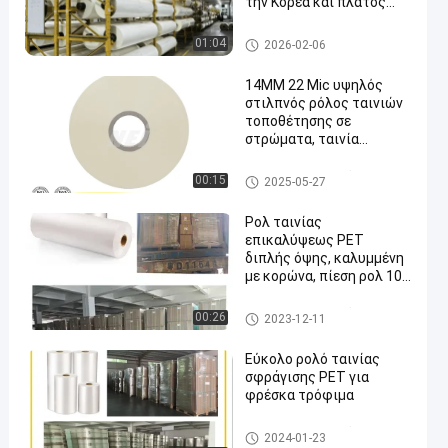
την Κορέα και πλάτος
2200 mm για διαφανή
προστατευτική
bopp θερμική ταινία ελασματ
01:04
2026-02-06
επικάλυψη
οποίησης
14MM 22 Mic υψηλός
στιλπνός ρόλος ταινιών
τοποθέτησης σε
στρώματα, ταινία
συγκόλλησης σελίδων
σημειώσεων διάλεξης
laminating σε ρολό φιλμ
00:15
2025-05-27
της PET
Ρολ ταινίας
επικαλύψεως PET
διπλής όψης, καλυμμένη
με κορώνα, πίεση ρολ 10-
20Mpa, εκτύπωση
οθόνης UV
laminating σε ρολό φιλμ
00:26
2023-12-11
Εύκολο ρολό ταινίας
σφράγισης PET για
φρέσκα τρόφιμα
laminating σε ρολό φιλμ
2024-01-23