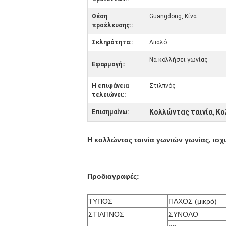
Θέση
Guangdong, Κίνα
προέλευσης::
Σκληρότητα::
Απαλό
Να κολλήσει γωνίας
Εφαρμογή::
Η επιφάνεια
Στιλπνός
τελειώνει::
Κολλώντας ταινία
Κο
Επισημαίνω:
,
Η κολλώντας ταινία γωνιών γωνίας, ισχ
Προδιαγραφές:
ΤΥΠΟΣ
ΠΑΧΟΣ (μικρό)
ΣΤΙΛΠΝΟΣ
ΣΥΝΟΛΟ