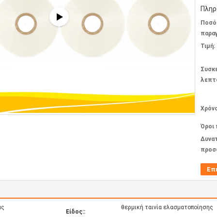
Πληρ
Ποσό
παραγ
Τιμή:
Συσκ
λεπτ
Χρόν
Όροι
Δυνα
προσ
Επ
ας
θερμική ταινία ελασματοποίησης
Είδος::