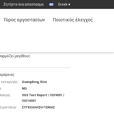
Ζητήστε ένα απόσπασμα
Greek
Γύρος εργοστασίων
Ποιοτικός έλεγχος
σαρμόζει μεγέθους
ομέρειες:
 καταγωγής:
Guangdong, Κίνα
α:
NEi
ποίηση:
SGS Test Report / ISO9001 /
ISO14001
ό μοντέλου:
ΣΥΓΚΟΛΛΗΣΗ ΓΩΝΙΑΣ