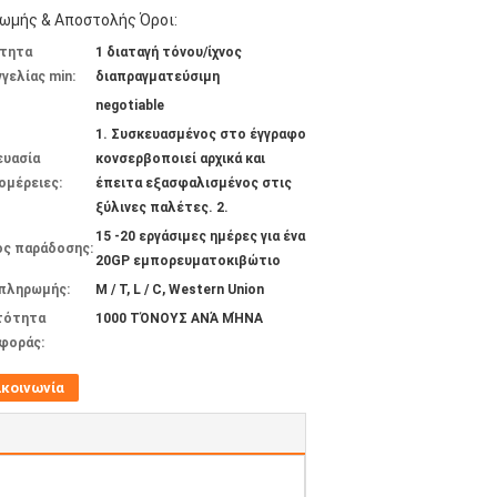
ωμής & Αποστολής Όροι:
τητα
1 διαταγή τόνου/ίχνος
γελίας min:
διαπραγματεύσιμη
negotiable
1. Συσκευασμένος στο έγγραφο
ευασία
κονσερβοποιεί αρχικά και
ομέρειες:
έπειτα εξασφαλισμένος στις
ξύλινες παλέτες. 2.
15 -20 εργάσιμες ημέρες για ένα
ος παράδοσης:
20GP εμπορευματοκιβώτιο
 πληρωμής:
Μ / Τ, L / C, Western Union
τότητα
1000 ΤΌΝΟΥΣ ΑΝΆ ΜΉΝΑ
φοράς:
ικοινωνία