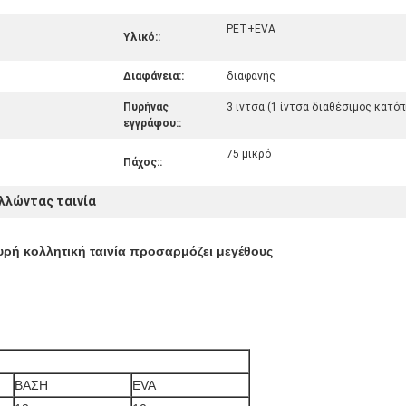
PET+EVA
Υλικό::
Διαφάνεια::
διαφανής
Πυρήνας
3 ίντσα (1 ίντσα διαθέσιμος κατό
εγγράφου::
75 μικρό
Πάχος::
λλώντας ταινία
υρή κολλητική ταινία προσαρμόζει μεγέθους
ΒΑΣΗ
EVA