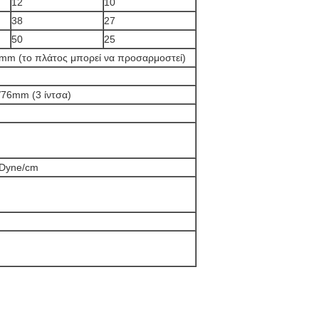
12
10
38
27
50
25
m (το πλάτος μπορεί να προσαρμοστεί)
/76mm (3 ίντσα)
 Dyne/cm