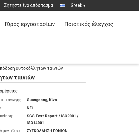
Ζητήστε ένα απόσπασμα
Greek
Γύρος εργοστασίων
Ποιοτικός έλεγχος
απόδοση αυτοκόλλητων ταινιών
ητων ταινιών
ομέρειες:
 καταγωγής:
Guangdong, Κίνα
α:
NEi
ποίηση:
SGS Test Report / ISO9001 /
ISO14001
ό μοντέλου:
ΣΥΓΚΟΛΛΗΣΗ ΓΩΝΙΩΝ