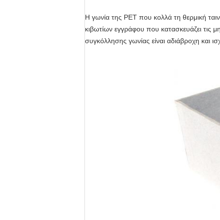
Η γωνία της PET που κολλά τη θερμική ταιν
κιβωτίων εγγράφου που κατασκευάζει τις μηχ
συγκόλλησης γωνίας είναι αδιάβροχη και ισ