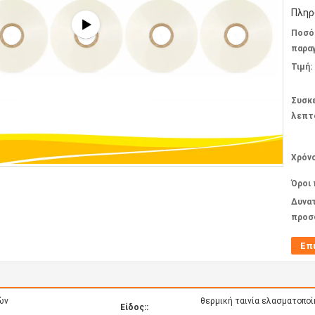
Πληρ
Ποσό
παραγ
Τιμή:
Συσκ
λεπτ
Χρόν
Όροι
Δυνα
προσ
Επ
ών
θερμική ταινία ελασματοπο
Είδος::