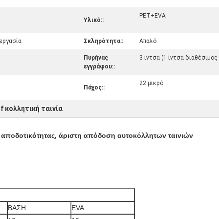
PET+EVA
Υλικό::
εργασία
Σκληρότητα::
Απαλό
Πυρήνας
3 ίντσα (1 ίντσα διαθέσιμο
εγγράφου::
22 μικρό
Πάχος::
lf κολλητική ταινία
αποδοτικότητας, άριστη απόδοση αυτοκόλλητων ταινιών
ΒΑΣΗ
EVA