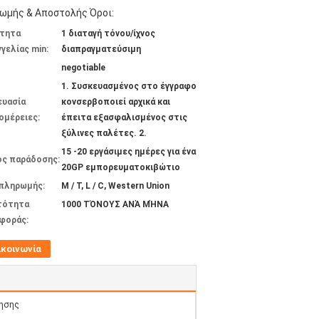
ωμής & Αποστολής Όροι:
τητα
1 διαταγή τόνου/ίχνος
γελίας min:
διαπραγματεύσιμη
negotiable
1. Συσκευασμένος στο έγγραφο
ευασία
κονσερβοποιεί αρχικά και
ομέρειες:
έπειτα εξασφαλισμένος στις
ξύλινες παλέτες. 2.
15 -20 εργάσιμες ημέρες για ένα
ος παράδοσης:
20GP εμπορευματοκιβώτιο
 πληρωμής:
Μ / Τ, L / C, Western Union
τότητα
1000 ΤΌΝΟΥΣ ΑΝΆ ΜΉΝΑ
φοράς:
ικοινωνία
ίησης