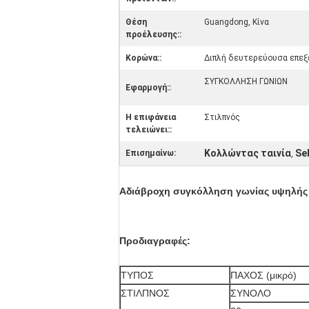
Θέση
Guangdong, Κίνα
προέλευσης::
Κορώνα::
Διπλή δευτερεύουσα επεξ
ΣΥΓΚΟΛΛΗΣΗ ΓΩΝΙΩΝ
Εφαρμογή::
Η επιφάνεια
Στιλπνός
τελειώνει::
Κολλώντας ταινία
Se
Επισημαίνω:
,
Αδιάβροχη συγκόλληση γωνίας υψηλής 
Προδιαγραφές:
ΤΥΠΟΣ
ΠΑΧΟΣ (μικρό)
ΣΤΙΛΠΝΟΣ
ΣΥΝΟΛΟ