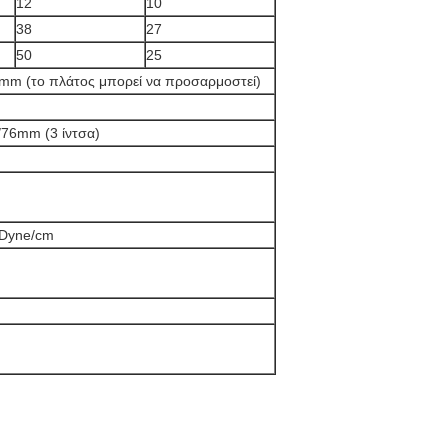
12
10
38
27
50
25
m (το πλάτος μπορεί να προσαρμοστεί)
/76mm (3 ίντσα)
 Dyne/cm