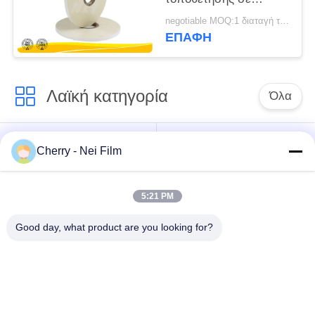
στρώματα SGS
negotiable MOQ:1 διαταγή τόνου/ίχνος διαπραγματεύσιμη
ISO14001 ταινιών
ΕΠΑΦΉ
πιστοποίηση
Λαϊκή κατηγορία
Όλα
bopp θερμική ταινία
Σχολιάστε την ταινία
Cherry - Nei Film
ελασματοποίησης
ελασματοποίησης
5:21 PM
Ταινία
Ψηφιακή ταινία
ελασματοποίησης
τοποθέτησης σε
Good day, what product are you looking for?
μεταλλινών
στρώματα
Μαλακή ταινία
Αντι ταινία
ελασματοποίησης
γρατσουνιών
αφής