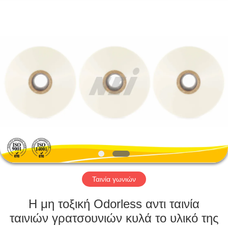
2026
GUANGDONG NEW ERA
COMPOSITE
MATERIAL CO., LTD..
All
Rights
Reserved.
ΣΠΊΤΙ
ΠΡΟΪΌΝΤΑ
ΕΜΦΆΝΙΣΗ
VR
ΠΕΡΊΠΟΥ
ΕΜΕΊΣ
Ταινία γωνιών
Η μη τοξική Odorless αντι ταινία
ΓΎΡΟΣ
ταινιών γρατσουνιών κυλά το υλικό της