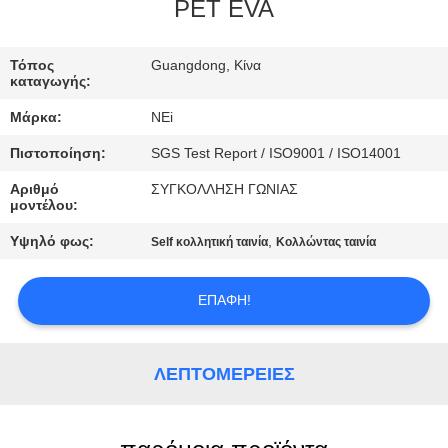
ΕΡΓΟΣΤΑΣΊΩΝ
PET EVA
ΠΟΙΟΤΙΚΌΣ
Τόπος
Guangdong, Κίνα
καταγωγής:
ΈΛΕΓΧΟΣ
Μάρκα:
NEi
Πιστοποίηση:
SGS Test Report / ISO9001 / ISO14001
ΜΑΣ
Αριθμό
ΣΥΓΚΟΛΛΗΣΗ ΓΩΝΙΑΣ
ΕΛΆΤΕ
μοντέλου:
ΣΕ
Υψηλό φως:
,
Self κολλητική ταινία
Κολλώντας ταινία
ΕΠΑΦΉ
ΜΕ
ΕΠΑΦΉ!
ΖΗΤΉΣΤΕ
ΛΕΠΤΟΜΈΡΕΙΕΣ
ΈΝΑ
ΑΠΌΣΠΑΣΜΑ