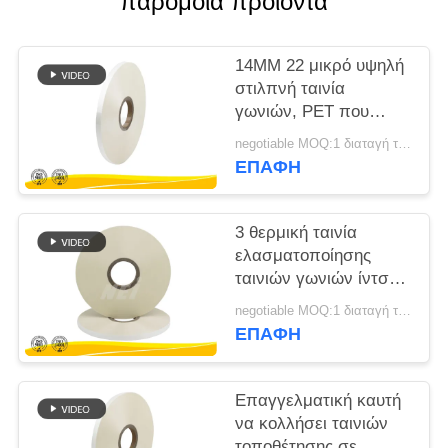
παρόμοια προϊόντα
SITEMAP
14MM 22 μικρό υψηλή
στιλπνή ταινία
PRIVACY
γωνιών, PET που
POLICY
κολλά την ταινία για τη
negotiable MOQ:1 διαταγή τόνου/ίχνος διαπραγματεύσιμη
σελίδα σημειώσεων
ΕΠΑΦΉ
διάλεξης
3 θερμική ταινία
ελασματοποίησης
ταινιών γωνιών ίντσας
22 μικρό 65 μικρό 75
negotiable MOQ:1 διαταγή τόνου/ίχνος διαπραγματεύσιμη
μικρό
ΕΠΑΦΉ
Επαγγελματική καυτή
να κολλήσει ταινιών
τοποθέτησης σε