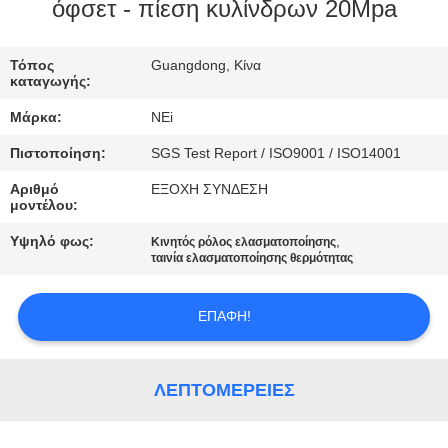
ΕΡΓΟΣΤΑΣΊΩΝ
όφσετ - πίεση κυλίνδρων 20Mpa
ΠΟΙΟΤΙΚΌΣ
Τόπος
Guangdong, Κίνα
καταγωγής:
ΈΛΕΓΧΟΣ
Μάρκα:
NEi
Πιστοποίηση:
SGS Test Report / ISO9001 / ISO14001
ΜΑΣ
Αριθμό
ΕΞΟΧΗ ΣΥΝΔΕΣΗ
ΕΛΆΤΕ
μοντέλου:
ΣΕ
Υψηλό φως:
,
Κινητός ρόλος ελασματοποίησης
ΕΠΑΦΉ
ταινία ελασματοποίησης θερμότητας
ΜΕ
ΕΠΑΦΉ!
ΖΗΤΉΣΤΕ
ΈΝΑ
ΛΕΠΤΟΜΈΡΕΙΕΣ
ΑΠΌΣΠΑΣΜΑ