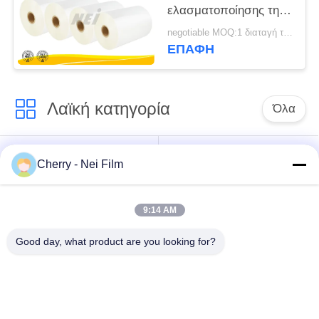
ελασματοποίησης της
EVA ίντσας, στιλπνή/
negotiable MOQ:1 διαταγή τόνου/ίχνος διαπραγματεύσιμη
ταινία τοποθέτησης σε
ΕΠΑΦΉ
στρώματα μεταλλινών
Λαϊκή κατηγορία
Όλα
bopp θερμική ταινία
Σχολιάστε την ταινία
Cherry - Nei Film
ελασματοποίησης
ελασματοποίησης
9:14 AM
Ταινία
Ψηφιακή ταινία
ελασματοποίησης
τοποθέτησης σε
Good day, what product are you looking for?
μεταλλινών
στρώματα
Μαλακή ταινία
Αντι ταινία
ελασματοποίησης
γρατσουνιών