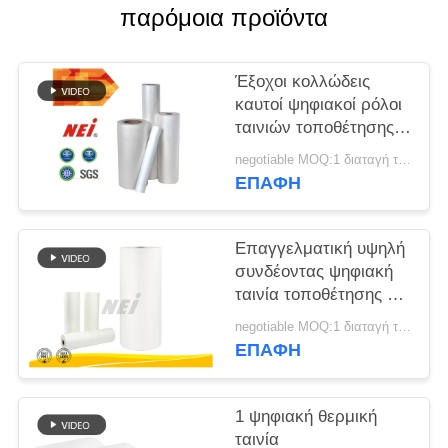
παρόμοια προϊόντα
SITEMAP
Έξοχοι κολλώδεις
PRIVACY
καυτοί ψηφιακοί ρόλοι
ταινιών τοποθέτησης
POLICY
σε στρώματα ειδικά
negotiable MOQ:1 διαταγή τόνου/ίχνος διαπραγματεύσιμη
για τις βαριές
ΕΠΑΦΉ
τυπωμένες ύλες
πετρελαίου σιλικόνης
Επαγγελματική υψηλή
συνδέοντας ψηφιακή
ταινία τοποθέτησης σε
στρώματα, καυτοί
negotiable MOQ:1 διαταγή τόνου/ίχνος διαπραγματεύσιμη
ρόλοι ταινιών
ΕΠΑΦΉ
ελασματοποίησης
1 ψηφιακή θερμική
ταινία