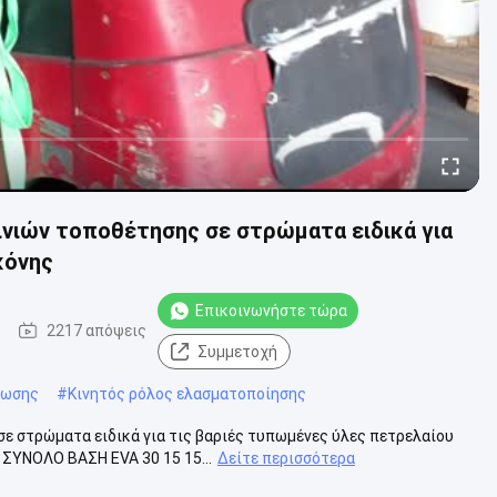
ινιών τοποθέτησης σε στρώματα ειδικά για
κόνης
Επικοινωνήστε τώρα
2217 απόψεις
Συμμετοχή
πωσης
#
Κινητός ρόλος ελασματοποίησης
ε στρώματα ειδικά για τις βαριές τυπωμένες ύλες πετρελαίου
ΣΥΝΟΛΟ ΒΑΣΗ EVA 30 15 15...
Δείτε περισσότερα