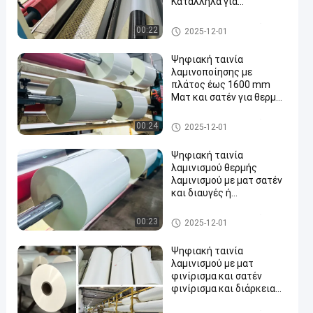
Κατάλληλα για
εκτυπώσεις
μελυκόλυψης και λέιζερ
Ψηφιακή ταινία τοποθέτηση
00:22
2025-12-01
από πολυεστέρα (PET) ή
ς σε στρώματα
BOPP
Ψηφιακή ταινία
λαμινοποίησης με
πλάτος έως 1600 mm
Ματ και σατέν για θερμή
λαμινοποίηση
Ψηφιακή ταινία τοποθέτηση
00:24
2025-12-01
ς σε στρώματα
Ψηφιακή ταινία
λαμινισμού θερμής
λαμινισμού με ματ σατέν
και διαυγές ή
χρωματισμένο φινίρισμα
για ενισχυμένη αισθητική
Ψηφιακή ταινία τοποθέτηση
00:23
2025-12-01
ς σε στρώματα
Ψηφιακή ταινία
λαμινισμού με ματ
φινίρισμα και σατέν
φινίρισμα και διάρκεια
ζωής 12 μηνών για