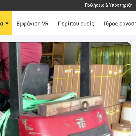
Πωλήσεις & Υποστήριξη :
τα
Εμφάνιση VR
Περίπου εμείς
Γύρος εργοσ
αφή με