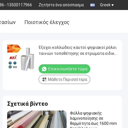
86--13500117966
Ζητήστε ένα απόσπασμα
Greek
τασίων
Ποιοτικός έλεγχος
Έξοχοι κολλώδεις καυτοί ψηφιακοί ρόλοι
ταινιών τοποθέτησης σε στρώματα ειδικά
για τις βαριές τυπωμένες ύλες
πετρελαίου σιλικόνης
Επικοινωνήστε τώρα
Μάθετε Περισσότερα
Σχετικά βίντεο
Φύλλα ψηφιακής
λαμινοποίησης σε
θερμότητα έως 1600 mm