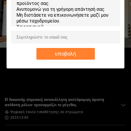
ΕΡΓΟΣΤΑΣΊΩΝ
ΠΟΙΟΤΙΚΌΣ
ΈΛΕΓΧΟΣ
ΜΑΣ
υποβολή
ΕΛΆΤΕ
ΣΕ
ΕΠΑΦΉ
ΜΕ
Η διαφανής ψηφιακή αυτοκόλλητη φυλλόμορφη άριστη
ΖΗΤΉΣΤΕ
απόδοση ρόλων προσαρμόζει το μέγεθος
Ψηφιακή ταινία τοποθέτησης σε στρώματα
ΈΝΑ
2023-12-05
ΑΠΌΣΠΑΣΜΑ