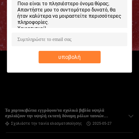
ΕΡΓΟΣΤΑΣΊΩΝ
ΠΟΙΟΤΙΚΌΣ
ΈΛΕΓΧΟΣ
ΜΑΣ
υποβολή
ΕΛΆΤΕ
ΣΕ
ΕΠΑΦΉ
ΜΕ
ΖΗΤΉΣΤΕ
Τα χαρτοκιβώτια εγγράφου/τα σχολικά βιβλία υψηλά
σχολιάζουν την υψηλή εκτατή δύναμη ρόλων ταινιών
ΈΝΑ
ελασματοποίησης
Σχολιάστε την ταινία ελασματοποίησης
2025-05-27
ΑΠΌΣΠΑΣΜΑ