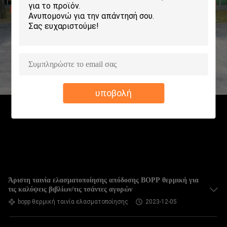
ΕΡΓΟΣΤΑΣΊΩΝ
ΠΟΙΟΤΙΚΌΣ
ΈΛΕΓΧΟΣ
ΜΑΣ
υποβολή
ΕΛΆΤΕ
ΣΕ
ΕΠΑΦΉ
ΜΕ
ΖΗΤΉΣΤΕ
Άριστη ταινία ελασματοποίησης απόδοσης BOPP θερμική για
τις καλύψεις βιβλίων/τις τσάντες αγορών
ΈΝΑ
bopp θερμική ταινία ελασματοποίησης
2023-12-05
ΑΠΌΣΠΑΣΜΑ