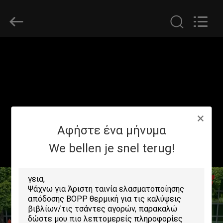
2026
GUANGDONG NEW ERA
COMPOSITE
MATERIAL CO., LTD..
All
Rights
Reserved.
ΣΠΊΤΙ
ΠΡΟΪΌΝΤΑ
ΕΜΦΆΝΙΣΗ
Αφήστε ένα μήνυμα
VR
We bellen je snel terug!
ΠΕΡΊΠΟΥ
ΕΜΕΊΣ
ΓΎΡΟΣ