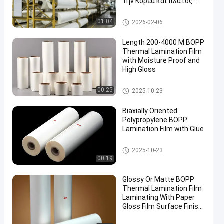
την Κορέα και πλάτος
2200 mm για διαφανή
προστατευτική
bopp θερμική ταινία ελασματ
01:04
2026-02-06
επικάλυψη
οποίησης
Length 200-4000 M BOPP
Thermal Lamination Film
with Moisture Proof and
High Gloss
bopp θερμική ταινία ελασματ
00:25
2025-10-23
οποίησης
Biaxially Oriented
Polypropylene BOPP
Lamination Film with Glue
bopp θερμική ταινία ελασματ
2025-10-23
οποίησης
00:19
Glossy Or Matte BOPP
Thermal Lamination Film
Laminating With Paper
Gloss Film Surface Finish
Glossy