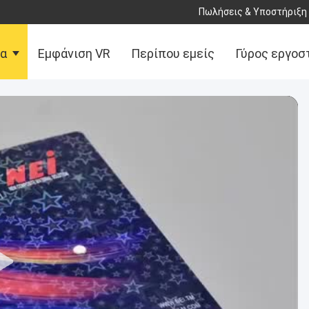
Πωλήσεις & Υποστήριξη 
τα
Εμφάνιση VR
Περίπου εμείς
Γύρος εργοσ
αφή με