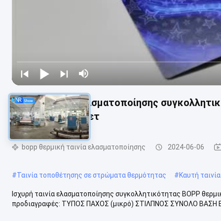
Ισχυρή ταινία ελασματοποίησης συγκολλητι
εκτύπωσης όφσετ
bopp θερμική ταινία ελασματοποίησης
2024-06-06
#
Ταινία τοποθέτησης σε στρώματα θερμότητας
#
Καυτή ταινί
Ισχυρή ταινία ελασματοποίησης συγκολλητικότητας BOPP θερμι
προδιαγραφές: ΤΥΠΟΣ ΠΑΧΟΣ (μικρό) ΣΤΙΛΠΝΟΣ ΣΥΝΟΛΟ ΒΑΣΗ EVA 17