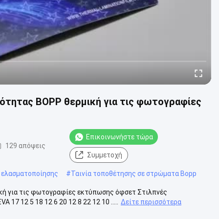
κότητας BOPP θερμική για τις φωτογραφίες
Επικοινωνήστε τώρα
129 απόψεις
Συμμετοχή
α ελασματοποίησης
#
Ταινία τοποθέτησης σε στρώματα Bopp
κή για τις φωτογραφίες εκτύπωσης όφσετ Στιλπνές
 12 5 18 12 6 20 12 8 22 12 10 .....
Δείτε περισσότερα