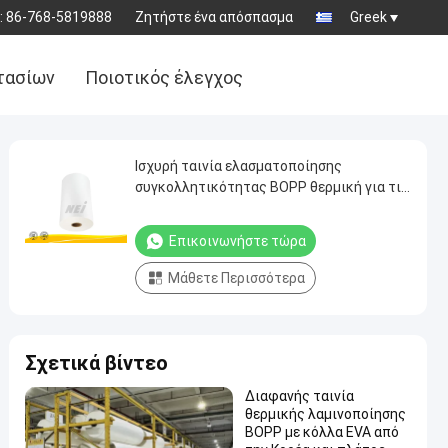
:
86-768-5819888
Ζητήστε ένα απόσπασμα
Greek
τασίων
Ποιοτικός έλεγχος
Ισχυρή ταινία ελασματοποίησης
συγκολλητικότητας BOPP θερμική για τις
φωτογραφίες εκτύπωσης όφσετ
Επικοινωνήστε τώρα
Μάθετε Περισσότερα
Σχετικά βίντεο
Διαφανής ταινία
θερμικής λαμινοποίησης
BOPP με κόλλα EVA από