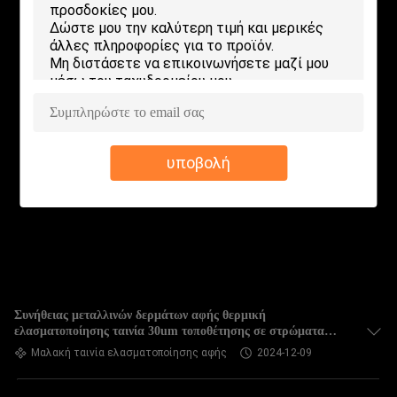
ΕΡΓΟΣΤΑΣΊΩΝ
ΠΟΙΟΤΙΚΌΣ
ΈΛΕΓΧΟΣ
ΜΑΣ
υποβολή
ΕΛΆΤΕ
ΣΕ
ΕΠΑΦΉ
ΜΕ
ΖΗΤΉΣΤΕ
Συνήθειας μεταλλινών δερμάτων αφής θερμική
ελασματοποίησης ταινία 30um τοποθέτησης σε στρώματα
ΈΝΑ
αφής βελούδου ταινιών μαλακή
Μαλακή ταινία ελασματοποίησης αφής
2024-12-09
ΑΠΌΣΠΑΣΜΑ