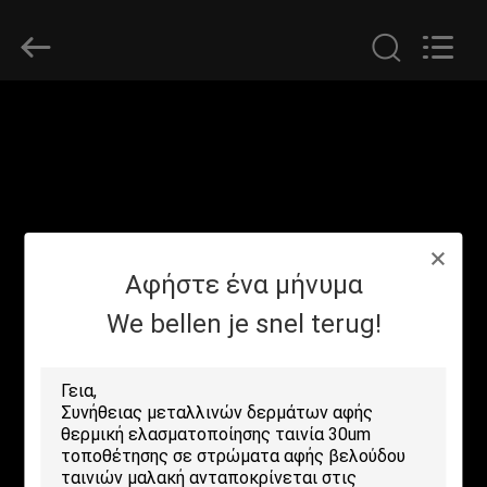
2026
GUANGDONG NEW ERA
COMPOSITE
MATERIAL CO., LTD..
All
Rights
Reserved.
ΣΠΊΤΙ
ΠΡΟΪΌΝΤΑ
ΕΜΦΆΝΙΣΗ
Αφήστε ένα μήνυμα
VR
We bellen je snel terug!
ΠΕΡΊΠΟΥ
ΕΜΕΊΣ
ΓΎΡΟΣ