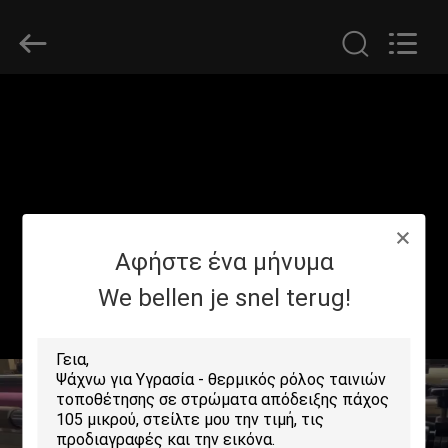
2026
GUANGDONG NEW ERA
COMPOSITE
MATERIAL CO., LTD..
All
Rights
Reserved.
ΣΠΊΤΙ
ΠΡΟΪΌΝΤΑ
ΕΜΦΆΝΙΣΗ
Αφήστε ένα μήνυμα
VR
We bellen je snel terug!
ΠΕΡΊΠΟΥ
ΕΜΕΊΣ
ΓΎΡΟΣ