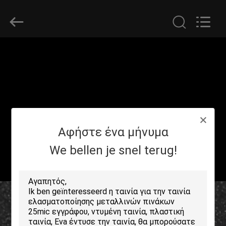
2026
GUANGDONG NEW ERA
COMPOSITE
MATERIAL CO., LTD..
All
Rights
Reserved.
ΣΠΊΤΙ
ΠΡΟΪΌΝΤΑ
ΕΜΦΆΝΙΣΗ
Αφήστε ένα μήνυμα
VR
We bellen je snel terug!
ΠΕΡΊΠΟΥ
ΕΜΕΊΣ
ΓΎΡΟΣ