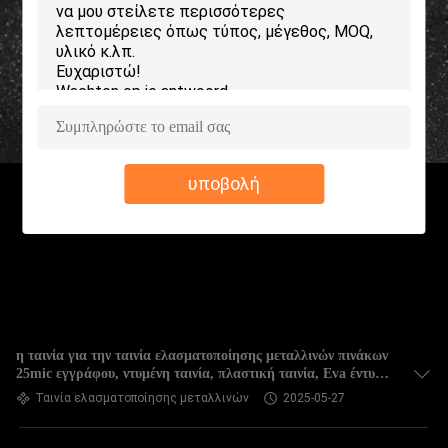
ΕΡΓΟΣΤΑΣΊΩΝ
ΠΟΙΟΤΙΚΌΣ
ΈΛΕΓΧΟΣ
ΜΑΣ
υποβολή
ΕΛΆΤΕ
ΣΕ
ΕΠΑΦΉ
ΜΕ
ΖΗΤΉΣΤΕ
η ταινία για την ταινία ελασματοποίησης μεταλλινών πινάκων
25mic εγγράφου, ντυμένη ταινία, πλαστική ταινία, Eva έντυσε
ΈΝΑ
την ταινία
Ταινία ελασματοποίησης μεταλλινών
2025-05-27
ΑΠΌΣΠΑΣΜΑ