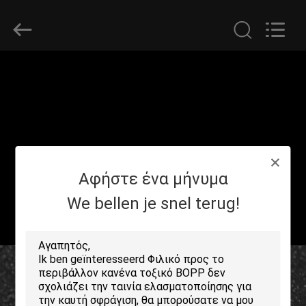
2026
GUANGDONG NEW ERA
COMPOSITE
MATERIAL CO., LTD..
All
Rights
Reserved.
ΣΠΊΤΙ
ΠΡΟΪΌΝΤΑ
ΕΜΦΆΝΙΣΗ
Αφήστε ένα μήνυμα
VR
We bellen je snel terug!
ΠΕΡΊΠΟΥ
ΕΜΕΊΣ
ΓΎΡΟΣ