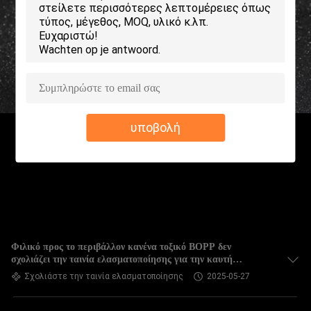
ΕΡΓΟΣΤΑΣΊΩΝ
ΠΟΙΟΤΙΚΌΣ
ΈΛΕΓΧΟΣ
ΜΑΣ
υποβολή
ΕΛΆΤΕ
ΣΕ
ΕΠΑΦΉ
ΜΕ
ΖΗΤΉΣΤΕ
Φιλικό προς το περιβάλλον κανένα τοξικό BOPP δεν
σχολιάζει την ταινία ελασματοποίησης για την καυτή
ΈΝΑ
σφράγιση
Σχολιάστε την ταινία ελασματοποίησης
2025-05-27
ΑΠΌΣΠΑΣΜΑ