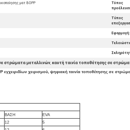
ικοποίησης ματ BOPP
Τόπος
προέλευση
Τύπος
επεξεργασί
Εφαρμογή:
Τελειώστε
Σκληρότητ
σε στρώματα μεταλλινών
καυτή ταινία τοποθέτησης σε στρώμ
,
P εγχειριδίων χειρισμού, ψηφιακή ταινία τοποθέτησης σε στρώμ
ΒΑΣΗ
EVA
12
5
12
6