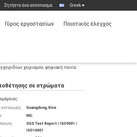
Ζητήστε ένα απόσπασμα
Greek
Γύρος εργοστασίων
Ποιοτικός έλεγχος
γχειριδίων χειρισμού, ψηφιακή ταινία
τοποθέτησης σε στρώματα
ομέρειες:
 καταγωγής:
Guangdong, Κίνα
α:
NEi
ποίηση:
SGS Test Report / ISO9001 /
ISO14001