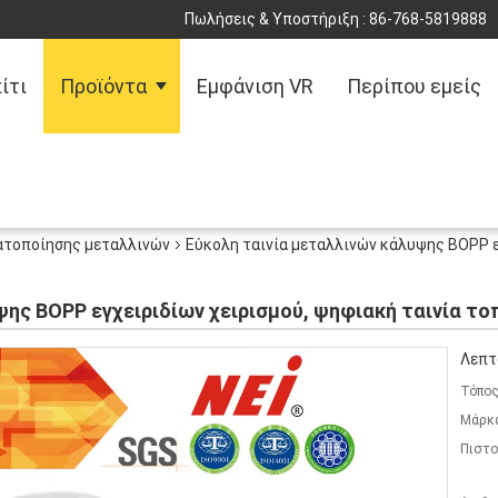
Πωλήσεις & Υποστήριξη :
86-768-5819888
ίτι
Προϊόντα
Εμφάνιση VR
Περίπου εμείς
ατοποίησης μεταλλινών
Εύκολη ταινία μεταλλινών κάλυψης BOPP ε
ψης BOPP εγχειριδίων χειρισμού, ψηφιακή ταινία 
Λεπτ
Τόπος
Μάρκ
Πιστο