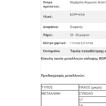
Όνομα
Μεμβράνη θερμικής πλαστ
προϊόντος::
BOPP+EVA
Υλικό::
Διαφάνεια::
διαφανής
Πάχος::
25 - 30 μικρών
Κέντρο χαρτιού::
1 ίντσα ή 3 ίντσα
Ταινία τοποθέτησης 
Επισημαίνω:
Εύκολη ταινία μεταλλινών κάλυψης BOP
Προδιαγραφές μεταλλινών:
ΤΥΠΟΣ
ΠΑΧΟΣ (μικρό)
ΜΕΤΑΛΛΙΝΗ
ΣΥΝΟΛΟ
17
18