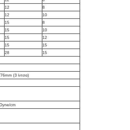
12
8
12
10
15
8
15
10
15
12
15
15
28
15
/76mm (3 ίντσα)
 Dyne/cm