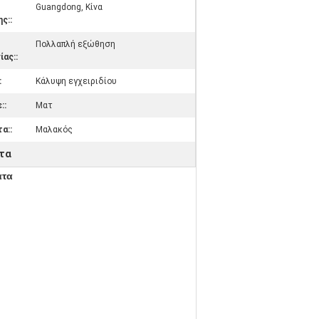
Guangdong, Κίνα
ς::
Πολλαπλή εξώθηση
ας::
:
Κάλυψη εγχειριδίου
::
Ματ
α::
Μαλακός
ατα
ατα