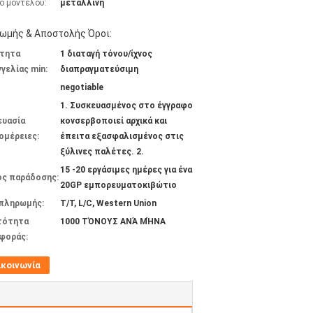
ό μοντέλου:
μεταλλίνη
ωμής & Αποστολής Όροι:
τητα
1 διαταγή τόνου/ίχνος
γελίας min:
διαπραγματεύσιμη
negotiable
1. Συσκευασμένος στο έγγραφο
ευασία
κονσερβοποιεί αρχικά και
ομέρειες:
έπειτα εξασφαλισμένος στις
ξύλινες παλέτες. 2.
15 -20 εργάσιμες ημέρες για ένα
ος παράδοσης:
20GP εμπορευματοκιβώτιο
 πληρωμής:
T/T, L/C, Western Union
τότητα
1000 ΤΌΝΟΥΣ ΑΝΆ ΜΉΝΑ
φοράς:
ικοινωνία