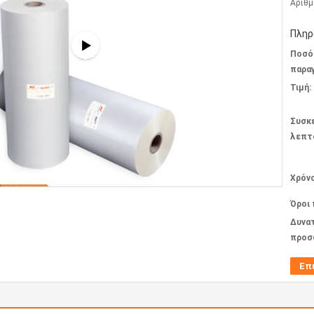
Αριθμ
Πληρ
Ποσό
παραγ
Τιμή:
Συσκ
λεπτ
Χρόν
Όροι
Δυνα
προσ
Επ