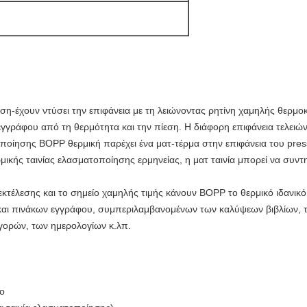
ση-έχουν ντύσει την επιφάνεια με τη λειώνοντας ρητίνη χαμηλής θερμοκ
γγράφου από τη θερμότητα και την πίεση. Η διάφορη επιφάνεια τελειώνε
οποίησης BOPP θερμική παρέχει ένα ματ-τέρμα στην επιφάνεια του pre
κής ταινίας ελασματοποίησης ερμηνείας, η ματ ταινία μπορεί να συντη
τέλεσης και το σημείο χαμηλής τιμής κάνουν BOPP το θερμικό ιδανικό
αι πινάκων εγγράφου, συμπεριλαμβανομένων των καλύψεων βιβλίων, 
γορών, των ημερολογίων κ.λπ.
ρο