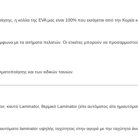
οίησης, η κόλλα της EVA μας είναι 100% που εισάγεται από την Κορέα κ
ύμφωνα με τα αιτήματα πελατών. Οι ετικέτες μπορούν να προσαρμοστού
σματοποίησης και των ειδικών ταινιών.
, καυτό Laminator, θερμικό Laminator (είτε αυτόματος είτε ημιαυτόμα
 αυτόματο laminator υψηλής ταχύτητας στην αγορά με την ταχύτητα ά