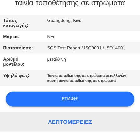
ΕΡΓΟΣΤΑΣΊΩΝ
ταινία τοποθέτησης σε στρώματα
ΠΟΙΟΤΙΚΌΣ
Τόπος
Guangdong, Κίνα
καταγωγής:
ΈΛΕΓΧΟΣ
Μάρκα:
NEi
Πιστοποίηση:
SGS Test Report / ISO9001 / ISO14001
ΜΑΣ
Αριθμό
μεταλλίνη
ΕΛΆΤΕ
μοντέλου:
ΣΕ
Υψηλό φως:
,
Ταινία τοποθέτησης σε στρώματα μεταλλινών
ΕΠΑΦΉ
καυτή ταινία τοποθέτησης σε στρώματα
ΜΕ
ΕΠΑΦΉ!
ΖΗΤΉΣΤΕ
ΈΝΑ
ΛΕΠΤΟΜΈΡΕΙΕΣ
ΑΠΌΣΠΑΣΜΑ