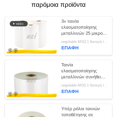
παρόμοια προϊόντα
SITEMAP
3» ταινία
PRIVACY
ελασματοποίησης
μεταλλινών 25 μικρού
POLICY
διαφανής για την
negotiable MOQ:1 διαταγή τόνου/ίχνος διαπραγματεύσιμη
τηλεφωνική
ΕΠΑΦΉ
συσκευασία κυττάρων
Ταινία
ελασματοποίησης
μεταλλινών συνήθειας,
κινητός ρόλος
negotiable MOQ:1 διαταγή τόνου/ίχνος διαπραγματεύσιμη
ελασματοποίησης
ΕΠΑΦΉ
πάχος 27 μικρού
Υπέρ ρόλοι ταινιών
τοποθέτησης σε