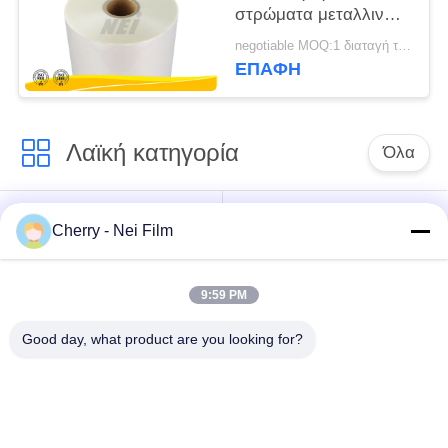
στρώματα μεταλλινών
επιστρώματος, ματ
negotiable MOQ:1 διαταγή τόνου/ίχνος διαπραγματεύσιμη
SGS SO9001 ταινιών
ΕΠΑΦΉ
Bopp πιστοποίηση
Λαϊκή κατηγορία
Όλα
bopp θερμική ταινία
Σχολιάστε την ταινία
Cherry - Nei Film
ελασματοποίησης
ελασματοποίησης
9:59 PM
Ταινία
Ψηφιακή ταινία
ελασματοποίησης
τοποθέτησης σε
Good day, what product are you looking for?
μεταλλινών
στρώματα
Μαλακή ταινία
Αντι ταινία
ελασματοποίησης
γρατσουνιών