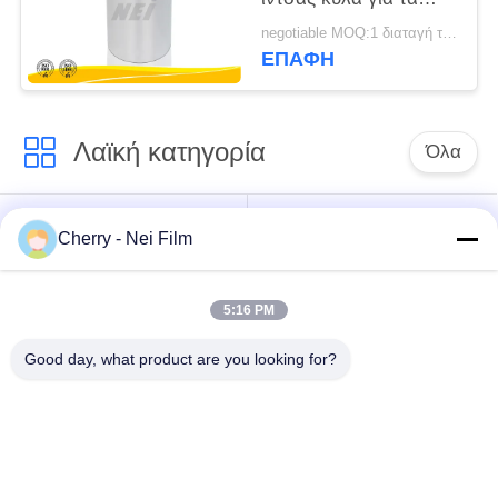
κιβώτια
negotiable MOQ:1 διαταγή τόνου/ίχνος διαπραγματεύσιμη
παντοπωλείων/τα
ΕΠΑΦΉ
χαρτοκιβώτια
εγγράφου
Λαϊκή κατηγορία
Όλα
bopp θερμική ταινία
Σχολιάστε την ταινία
Cherry - Nei Film
ελασματοποίησης
ελασματοποίησης
5:16 PM
Ταινία
Ψηφιακή ταινία
ελασματοποίησης
τοποθέτησης σε
Good day, what product are you looking for?
μεταλλινών
στρώματα
Μαλακή ταινία
Αντι ταινία
ελασματοποίησης
γρατσουνιών
αφής