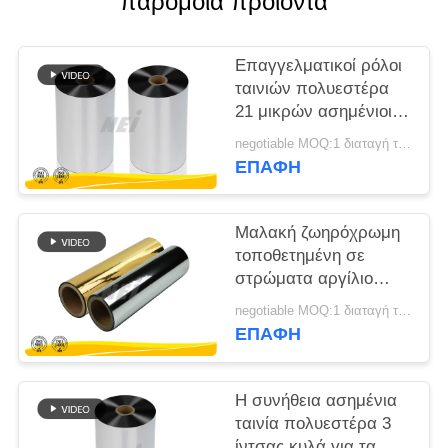
παρόμοια προϊόντα
SITEMAP
Επαγγελματικοί ρόλοι
ταινιών πολυεστέρα
PRIVACY
21 μικρών ασημένιοι,
POLICY
επιμεταλλωμένη ταινία
negotiable MOQ:1 διαταγή τόνου/ίχνος διαπραγματεύσιμη
της PET
ΕΠΑΦΉ
Μαλακή ζωηρόχρωμη
τοποθετημένη σε
στρώματα αργίλιο
ταινία αφής,
negotiable MOQ:1 διαταγή τόνου/ίχνος διαπραγματεύσιμη
επιμεταλλωμένη ταινία
ΕΠΑΦΉ
πολυεστέρα
Η συνήθεια ασημένια
ταινία πολυεστέρα 3
ίντσας κυλά για τα