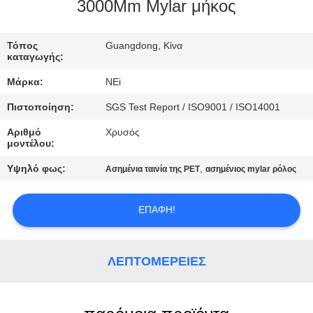
ΕΡΓΟΣΤΑΣΊΩΝ
3000Mm Mylar μήκος
ΠΟΙΟΤΙΚΌΣ
Τόπος
Guangdong, Κίνα
καταγωγής:
ΈΛΕΓΧΟΣ
Μάρκα:
NEi
Πιστοποίηση:
SGS Test Report / ISO9001 / ISO14001
ΜΑΣ
Αριθμό
Χρυσός
ΕΛΆΤΕ
μοντέλου:
ΣΕ
Υψηλό φως:
,
Ασημένια ταινία της PET
ασημένιος mylar ρόλος
ΕΠΑΦΉ
ΜΕ
ΕΠΑΦΉ!
ΖΗΤΉΣΤΕ
ΛΕΠΤΟΜΈΡΕΙΕΣ
ΈΝΑ
ΑΠΌΣΠΑΣΜΑ