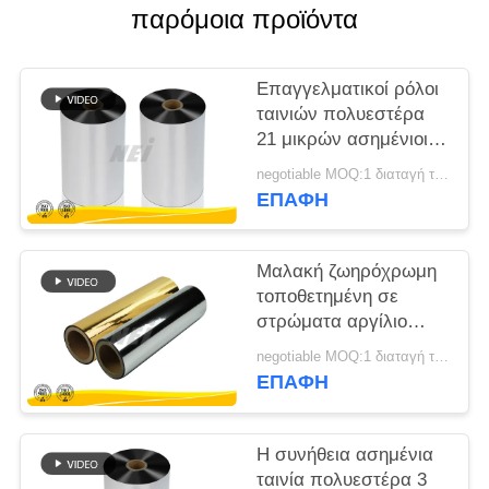
παρόμοια προϊόντα
SITEMAP
Επαγγελματικοί ρόλοι
PRIVACY
ταινιών πολυεστέρα
21 μικρών ασημένιοι,
POLICY
επιμεταλλωμένη ταινία
negotiable MOQ:1 διαταγή τόνου/ίχνος διαπραγματεύσιμη
της PET
ΕΠΑΦΉ
Μαλακή ζωηρόχρωμη
τοποθετημένη σε
στρώματα αργίλιο
ταινία αφής,
negotiable MOQ:1 διαταγή τόνου/ίχνος διαπραγματεύσιμη
επιμεταλλωμένη ταινία
ΕΠΑΦΉ
πολυεστέρα
Η συνήθεια ασημένια
ταινία πολυεστέρα 3