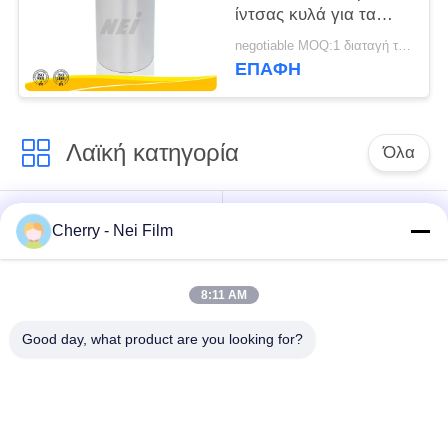
ίντσας κυλά για τα
κιβώτια
negotiable MOQ:1 διαταγή τόνου/ίχνος διαπραγματεύσιμη
παντοπωλείων/τα
ΕΠΑΦΉ
χαρτοκιβώτια
εγγράφου
Λαϊκή κατηγορία
Όλα
bopp θερμική ταινία
Σχολιάστε την ταινία
Cherry - Nei Film
ελασματοποίησης
ελασματοποίησης
8:11 AM
Ταινία
Ψηφιακή ταινία
ελασματοποίησης
τοποθέτησης σε
Good day, what product are you looking for?
μεταλλινών
στρώματα
Μαλακή ταινία
Αντι ταινία
ελασματοποίησης
γρατσουνιών