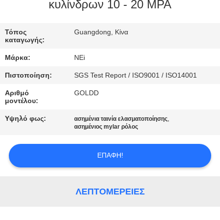
ΕΡΓΟΣΤΑΣΊΩΝ
κυλίνδρων 10 - 20 MPA
ΠΟΙΟΤΙΚΌΣ
Τόπος
Guangdong, Κίνα
καταγωγής:
ΈΛΕΓΧΟΣ
Μάρκα:
NEi
Πιστοποίηση:
SGS Test Report / ISO9001 / ISO14001
ΜΑΣ
Αριθμό
GOLDD
ΕΛΆΤΕ
μοντέλου:
ΣΕ
Υψηλό φως:
,
ασημένια ταινία ελασματοποίησης
ΕΠΑΦΉ
ασημένιος mylar ρόλος
ΜΕ
ΕΠΑΦΉ!
ΖΗΤΉΣΤΕ
ΈΝΑ
ΛΕΠΤΟΜΈΡΕΙΕΣ
ΑΠΌΣΠΑΣΜΑ