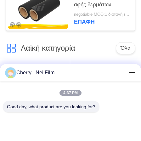
αφής δερμάτων
μεταλλινών συνήθειας,
negotiable MOQ:1 διαταγή τόνου/ίχνος διαπραγματεύσιμη
μαλακή ταινία
ΕΠΑΦΉ
τοποθέτησης σε
στρώματα αφής
Λαϊκή κατηγορία
Όλα
bopp θερμική ταινία
Σχολιάστε την ταινία
Cherry - Nei Film
ελασματοποίησης
ελασματοποίησης
4:37 PM
Ταινία
Ψηφιακή ταινία
ελασματοποίησης
τοποθέτησης σε
Good day, what product are you looking for?
μεταλλινών
στρώματα
Μαλακή ταινία
Αντι ταινία
ελασματοποίησης
γρατσουνιών