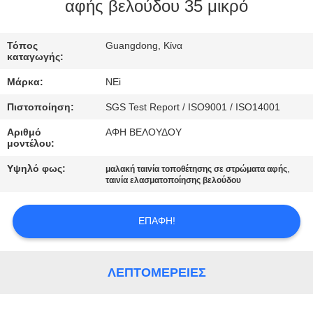
ΕΡΓΟΣΤΑΣΊΩΝ
αφής βελούδου 35 μικρό
ΠΟΙΟΤΙΚΌΣ
Τόπος
Guangdong, Κίνα
καταγωγής:
ΈΛΕΓΧΟΣ
Μάρκα:
NEi
Πιστοποίηση:
SGS Test Report / ISO9001 / ISO14001
ΜΑΣ
Αριθμό
ΑΦΗ ΒΕΛΟΥΔΟΥ
ΕΛΆΤΕ
μοντέλου:
ΣΕ
Υψηλό φως:
,
μαλακή ταινία τοποθέτησης σε στρώματα αφής
ΕΠΑΦΉ
ταινία ελασματοποίησης βελούδου
ΜΕ
ΕΠΑΦΉ!
ΖΗΤΉΣΤΕ
ΈΝΑ
ΛΕΠΤΟΜΈΡΕΙΕΣ
ΑΠΌΣΠΑΣΜΑ