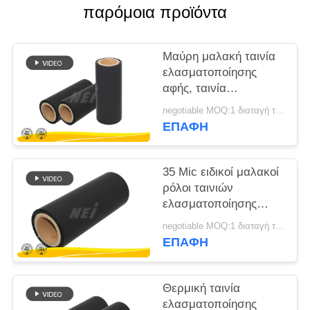
παρόμοια προϊόντα
SITEMAP
Μαύρη μαλακή ταινία
PRIVACY
ελασματοποίησης
αφής, ταινία
POLICY
τοποθέτησης σε
negotiable MOQ:1 διαταγή τόνου/ίχνος διαπραγματεύσιμη
στρώματα μεταλλινών
ΕΠΑΦΉ
πυρήνας εγγράφου 3
ίντσας
35 Mic ειδικοί μαλακοί
ρόλοι ταινιών
ελασματοποίησης
αφής για τη
negotiable MOQ:1 διαταγή τόνου/ίχνος διαπραγματεύσιμη
συσκευασία υψηλών
ΕΠΑΦΉ
σημείων
Θερμική ταινία
ελασματοποίησης