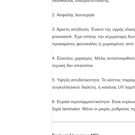
διαδικασίας ελασματοποίησης.
2. Ασφαλής λειτουργία
3. Άριστη απόδοση: Έναντι της υγρής ελασ
presswork. Έχει επίσης την ισχυρότερη δυ
προκαμένος φουσκάλες ή χωρισμένος από τ
4. Εύκολος χειρισμός: Μόλις ανταποκριθούν
τεχνική δεν απαιτείται.
5. Υψηλή αποδοτικότητα: Το κόστος παραγωγ
συγκολλητικού διαλύτη, ή κανένας UV λαμπ
6. Ευρεία προσαρμοστικότητα: Είναι ευρέ
ξηρό laminator. Μόνο οι μικρές ρυθμίσεις π