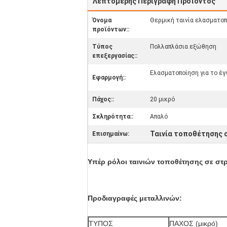
Λεπτομερής Περιγραφή Προϊόντος
Όνομα
Θερμική ταινία ελασματο
προϊόντων::
Τύπος
Πολλαπλάσια εξώθηση
επεξεργασίας::
Ελασματοποίηση για το έγ
Εφαρμογή::
Πάχος::
20 μικρό
Σκληρότητα::
Απαλό
Ταινία τοποθέτησης 
Επισημαίνω:
Υπέρ ρόλοι ταινιών τοποθέτησης σε στρ
Προδιαγραφές μεταλλινών:
ΤΥΠΟΣ
ΠΑΧΟΣ (μικρό)