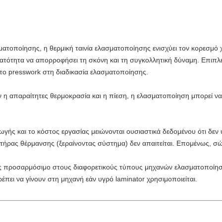
ματοποίησης, η θερμική ταινία ελασματοποίησης ενισχύει τον κορεσμό 
νατότητα να απορροφήσει τη σκόνη και τη συγκολλητική δύναμη. Επιπλέ
ο presswork στη διαδικασία ελασματοποίησης.
 η απαραίτητες θερμοκρασία και η πίεση, η ελασματοποίηση μπορεί να 
ής και το κόστος εργασίας μειώνονται ουσιαστικά δεδομένου ότι δεν υ
τήρας θέρμανσης (ξεραίνοντας σύστημα) δεν απαιτείται. Επομένως, σ
ως προσαρμόσιμο στους διαφορετικούς τύπους μηχανών ελασματοποίηση
ρέπει να γίνουν στη μηχανή εάν υγρό laminator χρησιμοποιείται.