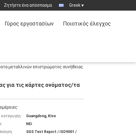
Ζητήστε ένα απόσπασμα
Greek
Γύρος εργοστασίων
Ποιοτικός έλεγχος
ματα μεταλλινών επιστρώματος συνήθειας
ς για τις κάρτες ονόματος/τα
ομέρειες:
 καταγωγής:
Guangdong, Κίνα
α:
NEi
ποίηση:
SGS Test Report / ISO9001 /