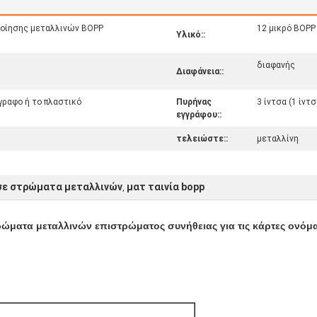
ποίησης μεταλλινών BOPP
12 μικρό BOPP
Υλικό::
διαφανής
Διαφάνεια::
γραφο ή το πλαστικό
Πυρήνας
3 ίντσα (1 ίντ
εγγράφου::
τελειώστε::
μεταλλίνη
σε στρώματα μεταλλινών
ματ ταινία bopp
,
ώματα μεταλλινών επιστρώματος συνήθειας για τις κάρτες ονόμα