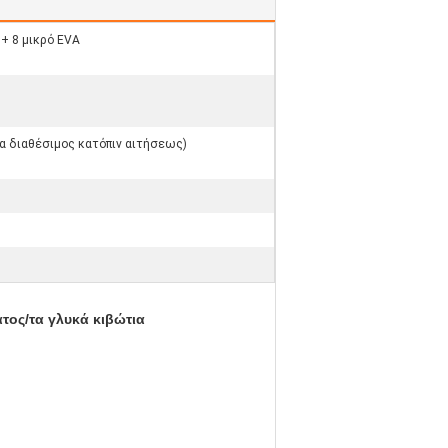
 + 8 μικρό EVA
σα διαθέσιμος κατόπιν αιτήσεως)
τος/τα γλυκά κιβώτια