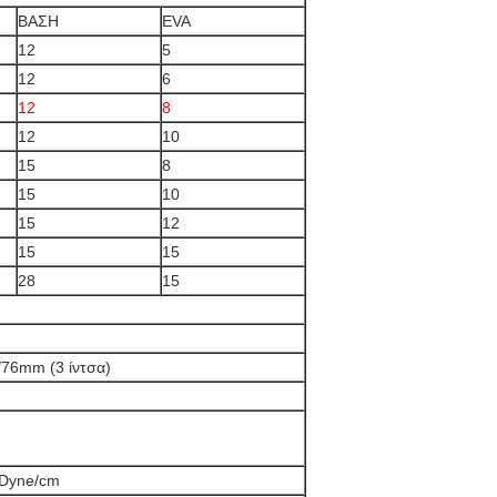
ΒΑΣΗ
EVA
12
5
12
6
12
8
12
10
15
8
15
10
15
12
15
15
28
15
/76mm (3 ίντσα)
 Dyne/cm