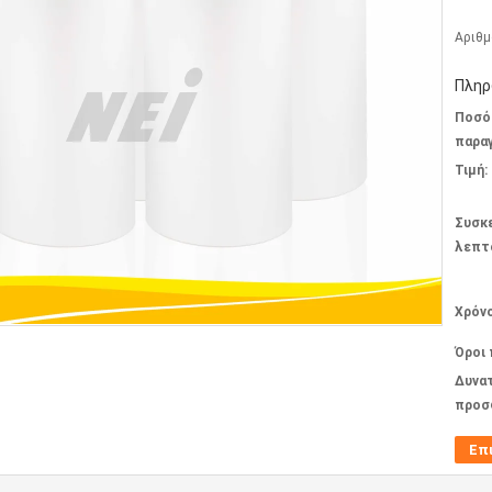
Αριθμ
Πληρ
Ποσό
παραγ
Τιμή:
Συσκ
λεπτ
Χρόν
Όροι
Δυνα
προσ
Επ