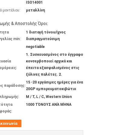
ISO14001
ό μοντέλου:
μεταλλίνη
ωμής & Αποστολής Όροι:
τητα
1 διαταγή τόνου/ίχνος
γελίας min:
διαπραγματεύσιμη
negotiable
1. Συσκευασμένος στο έγγραφο
ευασία
κονσερβοποιεί αρχικά και
ομέρειες:
έπειτα εξασφαλισμένος στις
ξύλινες παλέτες. 2.
15 -20 εργάσιμες ημέρες για ένα
ος παράδοσης:
20GP εμπορευματοκιβώτιο
 πληρωμής:
Μ / Τ, L / C, Western Union
τότητα
1000 ΤΌΝΟΥΣ ΑΝΆ ΜΉΝΑ
φοράς:
ικοινωνία