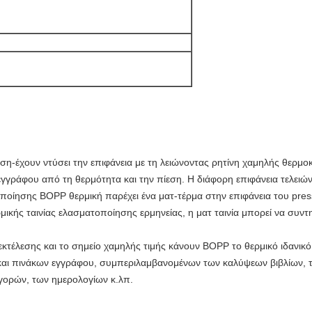
ση-έχουν ντύσει την επιφάνεια με τη λειώνοντας ρητίνη χαμηλής θερμοκ
γγράφου από τη θερμότητα και την πίεση. Η διάφορη επιφάνεια τελειώνε
οποίησης BOPP θερμική παρέχει ένα ματ-τέρμα στην επιφάνεια του pre
κής ταινίας ελασματοποίησης ερμηνείας, η ματ ταινία μπορεί να συντη
τέλεσης και το σημείο χαμηλής τιμής κάνουν BOPP το θερμικό ιδανικό
αι πινάκων εγγράφου, συμπεριλαμβανομένων των καλύψεων βιβλίων, 
γορών, των ημερολογίων κ.λπ.