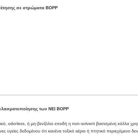
θέτησης σε στρώματα BOPP
ς ελασματοποίησης των NEI BOPP
ικό, odorless, ή μη-βενζόλιο επειδή η non-solvent βασισμένη κόλλα χρησ
ες υγείες δεδομένου ότι κανένα τοξικό αέριο ή πτητικό περιεχόμενο δεν