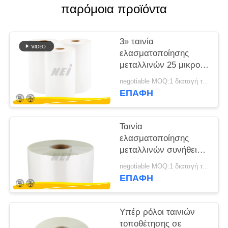
παρόμοια προϊόντα
SITEMAP
3» ταινία
PRIVACY
ελασματοποίησης
μεταλλινών 25 μικρού
POLICY
διαφανής για την
negotiable MOQ:1 διαταγή τόνου/ίχνος διαπραγματεύσιμη
τηλεφωνική
ΕΠΑΦΉ
συσκευασία κυττάρων
Ταινία
ελασματοποίησης
μεταλλινών συνήθειας,
κινητός ρόλος
negotiable MOQ:1 διαταγή τόνου/ίχνος διαπραγματεύσιμη
ελασματοποίησης
ΕΠΑΦΉ
πάχος 27 μικρού
Υπέρ ρόλοι ταινιών
τοποθέτησης σε