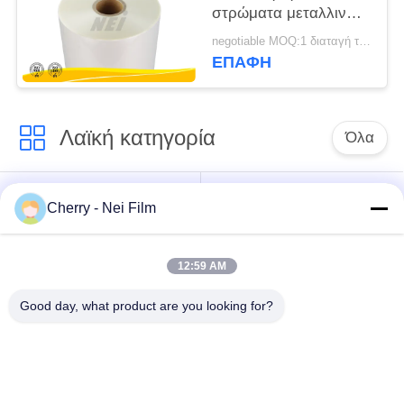
στρώματα μεταλλινών
επιστρώματος, ματ
negotiable MOQ:1 διαταγή τόνου/ίχνος διαπραγματεύσιμη
SGS SO9001 ταινιών
ΕΠΑΦΉ
Bopp πιστοποίηση
Λαϊκή κατηγορία
Όλα
bopp θερμική ταινία
Σχολιάστε την ταινία
Cherry - Nei Film
ελασματοποίησης
ελασματοποίησης
12:59 AM
Ταινία
Ψηφιακή ταινία
ελασματοποίησης
τοποθέτησης σε
Good day, what product are you looking for?
μεταλλινών
στρώματα
Μαλακή ταινία
Αντι ταινία
ελασματοποίησης
γρατσουνιών