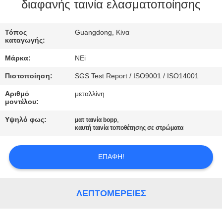
ΕΡΓΟΣΤΑΣΊΩΝ
διαφανής ταινία ελασματοποίησης
ΠΟΙΟΤΙΚΌΣ
Τόπος
Guangdong, Κίνα
καταγωγής:
ΈΛΕΓΧΟΣ
Μάρκα:
NEi
Πιστοποίηση:
SGS Test Report / ISO9001 / ISO14001
ΜΑΣ
Αριθμό
μεταλλίνη
ΕΛΆΤΕ
μοντέλου:
ΣΕ
Υψηλό φως:
,
ματ ταινία bopp
ΕΠΑΦΉ
καυτή ταινία τοποθέτησης σε στρώματα
ΜΕ
ΕΠΑΦΉ!
ΖΗΤΉΣΤΕ
ΈΝΑ
ΛΕΠΤΟΜΈΡΕΙΕΣ
ΑΠΌΣΠΑΣΜΑ