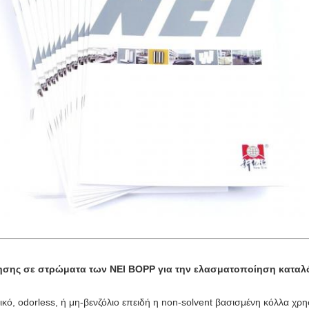
οθέτησης σε στρώματα των NEI BOPP για την ελασματοποίηση κατα
ικό, odorless, ή μη-βενζόλιο επειδή η non-solvent βασισμένη κόλλα χρησ