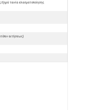
ς/ξηρά ταινία ελασματοποίησης
κατόπιν αιτήσεως)