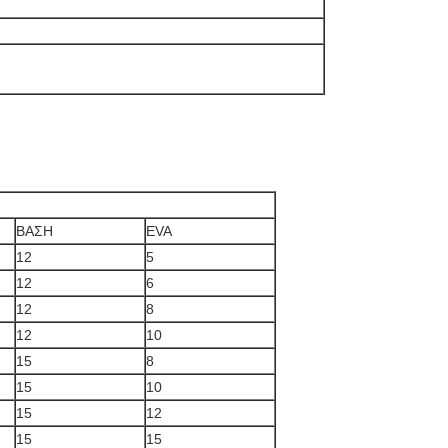
ΒΑΣΗ
EVA
12
5
12
6
12
8
12
10
15
8
15
10
15
12
15
15