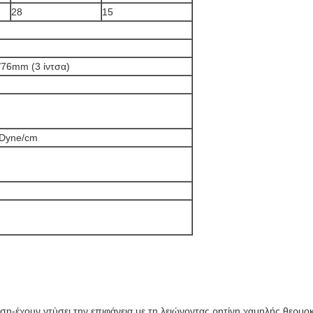
28
15
/76mm (3 ίντσα)
 Dyne/cm
ση-έχουν ντύσει την επιφάνεια με τη λειώνοντας ρητίνη χαμηλής θερμοκ