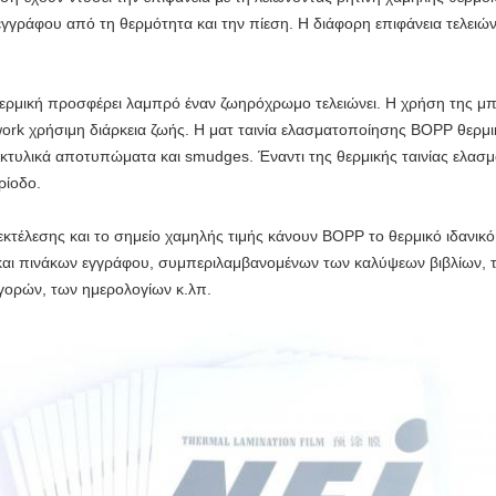
γγράφου από τη θερμότητα και την πίεση. Η διάφορη επιφάνεια τελειώνε
ρμική προσφέρει λαμπρό έναν ζωηρόχρωμο τελειώνει. Η χρήση της μπορ
ork χρήσιμη διάρκεια ζωής.
Η ματ ταινία ελασματοποίησης BOPP θερμικ
κτυλικά αποτυπώματα και smudges. Έναντι της θερμικής ταινίας ελασμα
ρίοδο.
τέλεσης και το σημείο χαμηλής τιμής κάνουν BOPP το θερμικό ιδανικό
αι πινάκων εγγράφου, συμπεριλαμβανομένων των καλύψεων βιβλίων, 
γορών, των ημερολογίων κ.λπ.