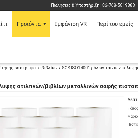
Πωλήσεις & Υποστήριξη :
86-768-5819888
ίτι
Προϊόντα
Εμφάνιση VR
Περίπου εμείς
έτησης σε στρώματα βιβλίων
SGS ISO14001 ρόλων ταινιών κάλυψη
άλυψης στιλπνών/βιβλίων μεταλλινών σαφής πιστο
Λεπτ
Τόπος
Μάρκ
Πιστο