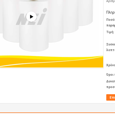
Αριθμ
Πληρ
Ποσό
παραγ
Τιμή:
Συσκ
λεπτ
Χρόν
Όροι
Δυνα
προσ
Επ