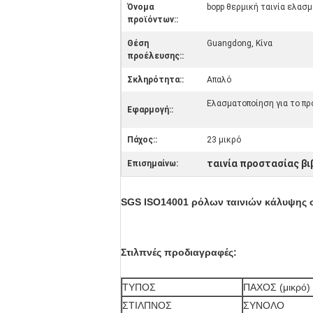
Όνομα
bopp θερμική ταινία ελασ
προϊόντων::
Θέση
Guangdong, Κίνα
προέλευσης::
Σκληρότητα::
Απαλό
Ελασματοποίηση για το πρ
Εφαρμογή::
Πάχος::
23 μικρό
ταινία προστασίας βι
Επισημαίνω:
SGS ISO14001 ρόλων ταινιών κάλυψης 
Στιλπνές προδιαγραφές:
ΤΥΠΟΣ
ΠΑΧΟΣ (μικρό)
ΣΤΙΛΠΝΟΣ
ΣΥΝΟΛΟ