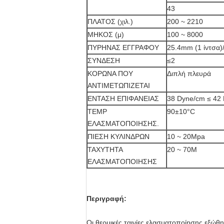
43
ΠΛΑΤΟΣ (χιλ.)
200 ~ 2210
ΜΗΚΟΣ (μ)
100 ~ 8000
ΠΥΡΗΝΑΣ ΕΓΓΡΑΦΟΥ
25.4mm (1 ίντσα)
ΣΥΝΔΕΣΗ
≤2
ΚΟΡΩΝΑ ΠΟΥ
Διπλή πλευρά
ΑΝΤΙΜΕΤΩΠΙΖΕΤΑΙ
ΕΝΤΑΣΗ ΕΠΙΦΑΝΕΙΑΣ
38 Dyne/cm ≤ 42
TEMP
90±10°C
ΕΛΑΣΜΑΤΟΠΟΙΗΣΗΣ.
ΠΙΕΣΗ ΚΥΛΙΝΔΡΩΝ
10 ~ 20Mpa
ΤΑΧΥΤΗΤΑ
20 ~ 70M
ΕΛΑΣΜΑΤΟΠΟΙΗΣΗΣ
Περιγραφή:
Οι θερμικές ταινίες ελασματοποίησης εξώθη