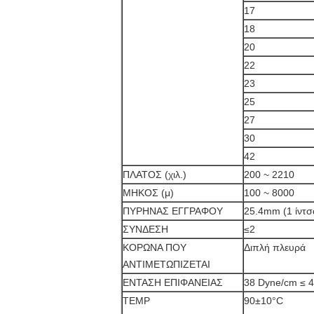
17
18
20
22
23
25
27
30
42
ΠΛΑΤΟΣ (χιλ.)
200 ~ 2210
ΜΗΚΟΣ (μ)
100 ~ 8000
ΠΥΡΗΝΑΣ ΕΓΓΡΑΦΟΥ
25.4mm (1 ίντσ
ΣΥΝΔΕΣΗ
≤2
ΚΟΡΩΝΑ ΠΟΥ
Διπλή πλευρά
ΑΝΤΙΜΕΤΩΠΙΖΕΤΑΙ
ΕΝΤΑΣΗ ΕΠΙΦΑΝΕΙΑΣ
38 Dyne/cm ≤ 
TEMP
90±10°C