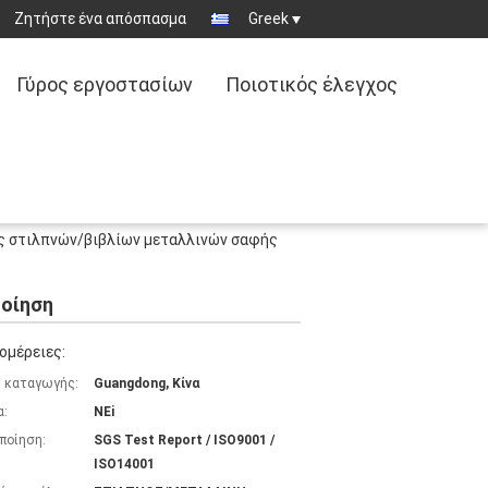
Ζητήστε ένα απόσπασμα
Greek
Γύρος εργοστασίων
Ποιοτικός έλεγχος
ς στιλπνών/βιβλίων μεταλλινών σαφής
ποίηση
ομέρειες:
 καταγωγής:
Guangdong, Κίνα
α:
NEi
ποίηση:
SGS Test Report / ISO9001 /
ISO14001