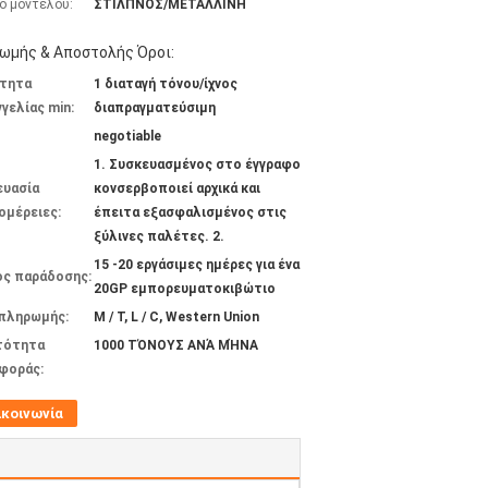
ό μοντέλου:
ΣΤΙΛΠΝΟΣ/ΜΕΤΑΛΛΙΝΗ
ωμής & Αποστολής Όροι:
τητα
1 διαταγή τόνου/ίχνος
γελίας min:
διαπραγματεύσιμη
negotiable
1. Συσκευασμένος στο έγγραφο
ευασία
κονσερβοποιεί αρχικά και
ομέρειες:
έπειτα εξασφαλισμένος στις
ξύλινες παλέτες. 2.
15 -20 εργάσιμες ημέρες για ένα
ος παράδοσης:
20GP εμπορευματοκιβώτιο
 πληρωμής:
Μ / Τ, L / C, Western Union
τότητα
1000 ΤΌΝΟΥΣ ΑΝΆ ΜΉΝΑ
φοράς:
ικοινωνία