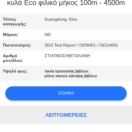
ΕΡΓΟΣΤΑΣΊΩΝ
κυλά Eco φιλικό μήκος 100m - 4500m
ΠΟΙΟΤΙΚΌΣ
Τόπος
Guangdong, Κίνα
καταγωγής:
ΈΛΕΓΧΟΣ
Μάρκα:
NEi
Πιστοποίηση:
SGS Test Report / ISO9001 / ISO14001
ΜΑΣ
Αριθμό
ΣΤΙΛΠΝΟΣ/ΜΕΤΑΛΛΙΝΗ
ΕΛΆΤΕ
μοντέλου:
ΣΕ
Υψηλό φως:
,
ταινία προστασίας βιβλίων
ΕΠΑΦΉ
ρόλος ταινιών κάλυψης βιβλίων
ΜΕ
ΕΠΑΦΉ!
ΖΗΤΉΣΤΕ
ΈΝΑ
ΛΕΠΤΟΜΈΡΕΙΕΣ
ΑΠΌΣΠΑΣΜΑ