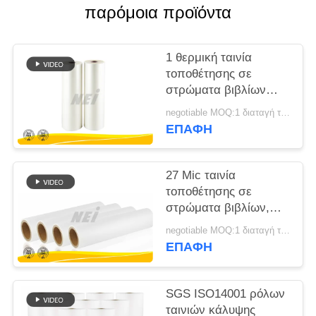
παρόμοια προϊόντα
SITEMAP
1 θερμική ταινία
PRIVACY
τοποθέτησης σε
στρώματα βιβλίων
POLICY
ίντσας BOPP,
negotiable MOQ:1 διαταγή τόνου/ίχνος διαπραγματεύσιμη
διαφανές βιβλίο που
ΕΠΑΦΉ
καλύπτει την ταινία
27 Mic ταινία
τοποθέτησης σε
στρώματα βιβλίων,
ταινία προστασίας
negotiable MOQ:1 διαταγή τόνου/ίχνος διαπραγματεύσιμη
βιβλίων για την
ΕΠΑΦΉ
ελασματοποίηση
καταλόγων
πολυτέλειας
SGS ISO14001 ρόλων
ταινιών κάλυψης