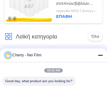
στιλπνών/βιβλίων
μεταλλινών σαφής
negotiable MOQ:1 διαταγή τόνου/ίχνος διαπραγματεύσιμη
πιστοποίηση
ΕΠΑΦΉ
Λαϊκή κατηγορία
Όλα
bopp θερμική ταινία
Σχολιάστε την ταινία
Cherry - Nei Film
ελασματοποίησης
ελασματοποίησης
10:15 AM
Ταινία
Ψηφιακή ταινία
ελασματοποίησης
τοποθέτησης σε
Good day, what product are you looking for?
μεταλλινών
στρώματα
Μαλακή ταινία
Αντι ταινία
ελασματοποίησης
γρατσουνιών