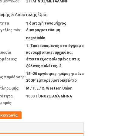
ό μοντέλου:
ΣΤΙΛΠΝΟΣ/ΜΕΤΑΛΛΙΝΗ
ωμής & Αποστολής Όροι:
τητα
1 διαταγή τόνου/ίχνος
γελίας min:
διαπραγματεύσιμη
negotiable
1. Συσκευασμένος στο έγγραφο
ευασία
κονσερβοποιεί αρχικά και
ομέρειες:
έπειτα εξασφαλισμένος στις
ξύλινες παλέτες. 2.
15 -20 εργάσιμες ημέρες για ένα
ος παράδοσης:
20GP εμπορευματοκιβώτιο
 πληρωμής:
Μ / Τ, L / C, Western Union
τότητα
1000 ΤΌΝΟΥΣ ΑΝΆ ΜΉΝΑ
φοράς:
ικοινωνία