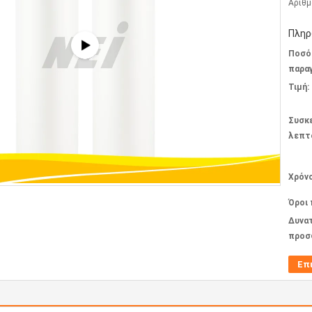
Αριθμ
Πληρ
Ποσό
παραγ
Τιμή:
Συσκ
λεπτ
Χρόν
Όροι
Δυνα
προσ
Επ