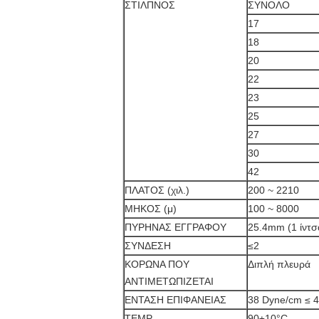
ΣΤΙΛΠΝΟΣ
ΣΥΝΟΛΟ
17
18
20
22
23
25
27
30
42
ΠΛΑΤΟΣ (χιλ.)
200 ~ 2210
ΜΗΚΟΣ (μ)
100 ~ 8000
ΠΥΡΗΝΑΣ ΕΓΓΡΑΦΟΥ
25.4mm (1 ίντσ
ΣΥΝΔΕΣΗ
≤2
ΚΟΡΩΝΑ ΠΟΥ
Διπλή πλευρά
ΑΝΤΙΜΕΤΩΠΙΖΕΤΑΙ
ΕΝΤΑΣΗ ΕΠΙΦΑΝΕΙΑΣ
38 Dyne/cm ≤ 
TEMP
90±10°C