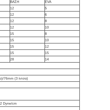
ΒΑΣΗ
EVA
12
5
12
6
12
8
12
10
15
8
15
10
15
12
15
15
28
14
α)/76mm (3 ίντσα)
42 Dyne/cm