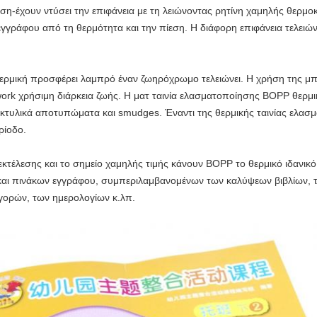
ση-έχουν ντύσει την επιφάνεια με τη λειώνοντας ρητίνη χαμηλής θερμοκ
γγράφου από τη θερμότητα και την πίεση. Η διάφορη επιφάνεια τελειώνε
ρμική προσφέρει λαμπρό έναν ζωηρόχρωμο τελειώνει. Η χρήση της μπορ
ork χρήσιμη διάρκεια ζωής.
Η ματ ταινία ελασματοποίησης BOPP θερμικ
κτυλικά αποτυπώματα και smudges. Έναντι της θερμικής ταινίας ελασμα
ρίοδο.
τέλεσης και το σημείο χαμηλής τιμής κάνουν BOPP το θερμικό ιδανικό
αι πινάκων εγγράφου, συμπεριλαμβανομένων των καλύψεων βιβλίων, 
γορών, των ημερολογίων κ.λπ.