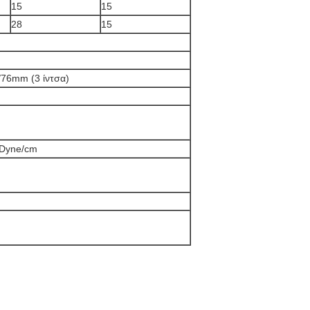
15
15
28
15
/76mm (3 ίντσα)
 Dyne/cm