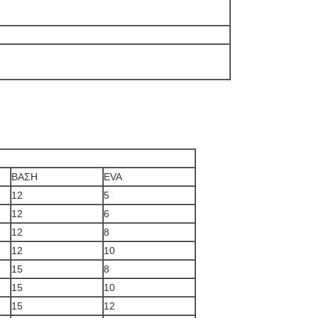
ΒΑΣΗ
EVA
12
5
12
6
12
8
12
10
15
8
15
10
15
12