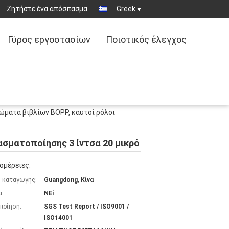
Ζητήστε ένα απόσπασμα
Greek
Γύρος εργοστασίων
Ποιοτικός έλεγχος
ώματα βιβλίων BOPP, καυτοί ρόλοι
ασματοποίησης 3 ίντσα 20 μικρό
ομέρειες:
 καταγωγής:
Guangdong, Κίνα
α:
NEi
ποίηση:
SGS Test Report / ISO9001 /
ISO14001