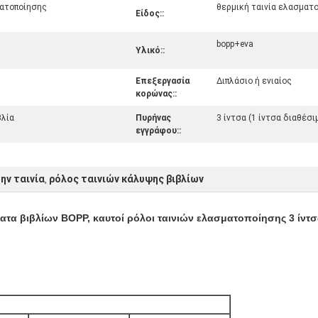
ματοποίησης
θερμική ταινία ελασματ
Είδος::
bopp+eva
Υλικό::
Επεξεργασία
Διπλάσιο ή ενιαίος
κορώνας::
βλία
Πυρήνας
3 ίντσα (1 ίντσα διαθέσ
εγγράφου::
ην ταινία
ρόλος ταινιών κάλυψης βιβλίων
,
τα βιβλίων BOPP, καυτοί ρόλοι ταινιών ελασματοποίησης 3 ίντσ