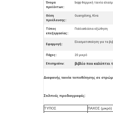
Όνομα
bopp θερμική ταινία ελασ
προϊόντων::
Θέση
Guangdong, Κίνα
προέλευσης::
Τύπος
Πολλαπλάσια εξώθηση
επεξεργασίας::
Ελασματοποίηση για τα βι
Εφαρμογή::
Πάχος::
20 μικρό
βιβλίο που καλύπτει τ
Επισημαίνω:
Διαφανής ταινία τοποθέτησης σε στρώμα
Στιλπνές προδιαγραφές:
ΤΥΠΟΣ
ΠΑΧΟΣ (μικρό)