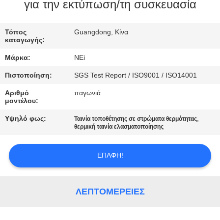
ΕΡΓΟΣΤΑΣΊΩΝ
για την εκτύπωση/τη συσκευασία
ΠΟΙΟΤΙΚΌΣ
Τόπος
Guangdong, Κίνα
καταγωγής:
ΈΛΕΓΧΟΣ
Μάρκα:
NEi
Πιστοποίηση:
SGS Test Report / ISO9001 / ISO14001
ΜΑΣ
Αριθμό
παγωνιά
ΕΛΆΤΕ
μοντέλου:
ΣΕ
Υψηλό φως:
,
Ταινία τοποθέτησης σε στρώματα θερμότητας
ΕΠΑΦΉ
θερμική ταινία ελασματοποίησης
ΜΕ
ΕΠΑΦΉ!
ΖΗΤΉΣΤΕ
ΈΝΑ
ΛΕΠΤΟΜΈΡΕΙΕΣ
ΑΠΌΣΠΑΣΜΑ