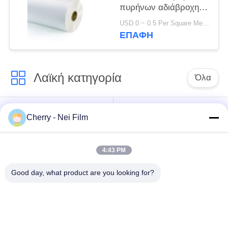
πυρήνων αδιάβροχη
καυτή για του
USD 0 ~ 0.5 Per Square Meter MOQ:1000 Τετραγωνικά μέτρα
προσώπου SGS
ΕΠΑΦΉ
καλύψεων μασκών
Λαϊκή κατηγορία
Όλα
bopp θερμική ταινία
Σχολιάστε την ταινία
Cherry - Nei Film
ελασματοποίησης
ελασματοποίησης
4:43 PM
Ταινία
Ψηφιακή ταινία
ελασματοποίησης
τοποθέτησης σε
Good day, what product are you looking for?
μεταλλινών
στρώματα
Μαλακή ταινία
Αντι ταινία
ελασματοποίησης
γρατσουνιών