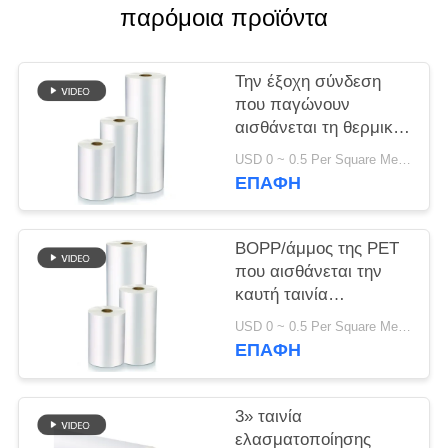
παρόμοια προϊόντα
SITEMAP
Την έξοχη σύνδεση
PRIVACY
που παγώνουν
αισθάνεται τη θερμική
POLICY
ταινία 2000m
USD 0 ~ 0.5 Per Square Meter MOQ:1000 Τετραγωνικά μέτρα
ελασματοποίησης
ΕΠΑΦΉ
μήκος ανά ρόλο
BOPP/άμμος της PET
που αισθάνεται την
καυτή ταινία
ελασματοποίησης για
USD 0 ~ 0.5 Per Square Meter MOQ:1000 Τετραγωνικά μέτρα
την ψηφιακή
ΕΠΑΦΉ
εκτύπωση ISO14001
3» ταινία
ελασματοποίησης