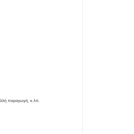
ολλή παραγωγή, κ.λπ.