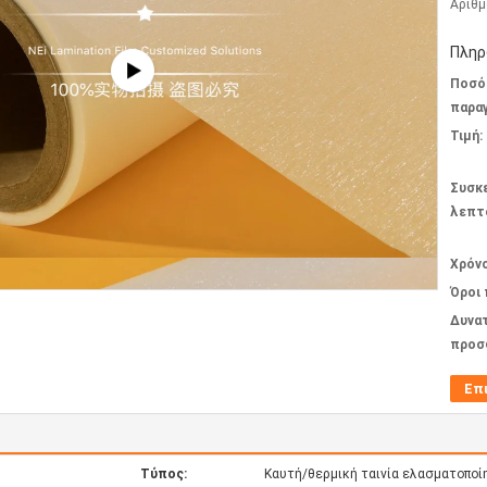
Αριθμ
Πληρ
Ποσό
παραγ
Τιμή:
Συσκ
λεπτ
Χρόν
Όροι
Δυνα
προσ
Επ
Τύπος:
Καυτή/θερμική ταινία ελασματοποί