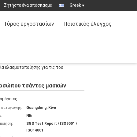
Ζητήστε ένα απόσπασμα
Greek
Γύρος εργοστασίων
Ποιοτικός έλεγχος
ία ελασματοποίησης για τις του
προσώπου τσάντες μασκών
ομέρειες:
 καταγωγής:
Guangdong, Κίνα
α:
NEi
ποίηση:
SGS Test Report / ISO9001 /
ISO14001