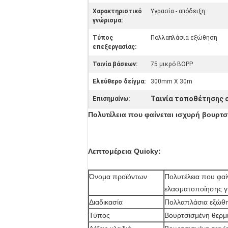
Χαρακτηριστικό
Υγρασία - απόδειξη
γνώρισμα:
Τύπος
Πολλαπλάσια εξώθηση
επεξεργασίας:
Ταινία βάσεων:
75 μικρό BOPP
Ελεύθερο δείγμα:
300mm X 30m
Ταινία τοποθέτησης
Επισημαίνω:
Πολυτέλεια που φαίνεται ισχυρή βουρτ
Λεπτομέρεια Quicky:
Όνομα προϊόντων
Πολυτέλεια που φαί
ελασματοποίησης γ
Διαδικασία
Πολλαπλάσια εξώθ
Τύπος
Βουρτσισμένη θερμ