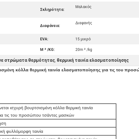
Μαλακός
Σκληρότητα:
Διαφανής
Διαφάνεια:
EVA:
15 μικρό
Μ ² /KG:
20m ² /kg
 σε στρώματα θερμότητας
θερμική ταινία ελασματοποίησης
,
σισμένη κόλλα θερμική ταινία ελασματοποίησης για τις του προ
νεται ισχυρή βουρτσισμένη κόλλα θερμική ταινία
ια τις του προσώπου τσάντες μασκών
ηση
ική φυλλόμορφη ταινία