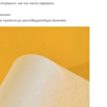
υστράρουν, και την καυτή σφράγιση.
σουνιών
α προϊόντα με καυτό/θερμικό/ξηρό laminator