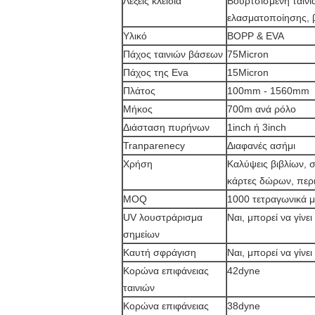
Λέξεις κλειδιά
Βουρτσισμένη ταινί
ελασματοποίησης, β
Υλικό
BOPP & EVA
Πάχος ταινιών βάσεων
75Micron
Πάχος της Eva
15Micron
Πλάτος
100mm - 1560mm
Μήκος
700m ανά ρόλο
Διάσταση πυρήνων
1inch ή 3inch
Tranparenecy
Διαφανές ασήμι
Χρήση
Καλύψεις βιβλίων, 
κάρτες δώρων, περ
MOQ
1000 τετραγωνικά 
UV λουστράρισμα
Ναι, μπορεί να γίνε
σημείων
Καυτή σφράγιση
Ναι, μπορεί να γίνε
Κορώνα επιφάνειας
42dyne
ταινιών
Κορώνα επιφάνειας
38dyne