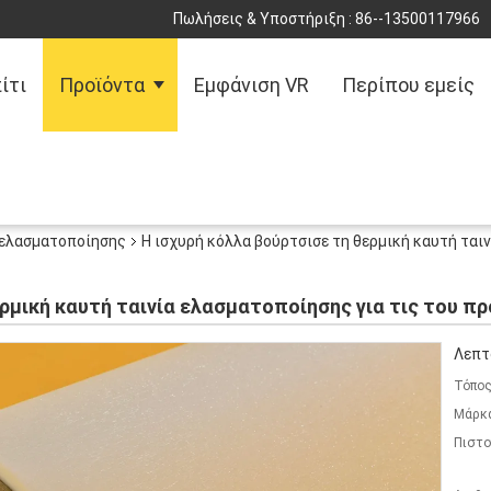
Πωλήσεις & Υποστήριξη :
86--13500117966
ίτι
Προϊόντα
Εμφάνιση VR
Περίπου εμείς
 ελασματοποίησης
Η ισχυρή κόλλα βούρτσισε τη θερμική καυτή ταιν
ερμική καυτή ταινία ελασματοποίησης για τις του 
Λεπτ
Τόπος
Μάρκ
Πιστο