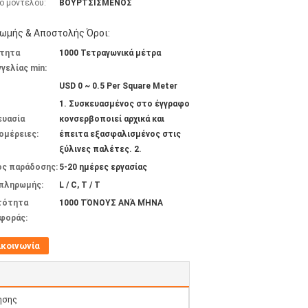
ό μοντέλου:
ΒΟΥΡΤΣΙΣΜΕΝΟΣ
ωμής & Αποστολής Όροι:
τητα
1000 Τετραγωνικά μέτρα
γελίας min:
USD 0 ~ 0.5 Per Square Meter
1. Συσκευασμένος στο έγγραφο
ευασία
κονσερβοποιεί αρχικά και
ομέρειες:
έπειτα εξασφαλισμένος στις
ξύλινες παλέτες. 2.
ος παράδοσης:
5-20 ημέρες εργασίας
 πληρωμής:
L / C, T / T
τότητα
1000 ΤΌΝΟΥΣ ΑΝΆ ΜΉΝΑ
φοράς:
ικοινωνία
ησης