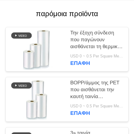
SITEMAP
παρόμοια προϊόντα
PRIVACY
Την έξοχη σύνδεση
POLICY
που παγώνουν
αισθάνεται τη θερμική
ταινία 2000m
USD 0 ~ 0.5 Per Square Meter MOQ:1000 Τετραγωνικά μέτρα
ελασματοποίησης
ΕΠΑΦΉ
μήκος ανά ρόλο
BOPP/άμμος της PET
που αισθάνεται την
καυτή ταινία
ελασματοποίησης για
USD 0 ~ 0.5 Per Square Meter MOQ:1000 Τετραγωνικά μέτρα
την ψηφιακή
ΕΠΑΦΉ
εκτύπωση ISO14001
3» ταινία