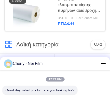
ελασματοποίησης
πυρήνων αδιάβροχη
καυτή για του
USD 0 ~ 0.5 Per Square Meter MOQ:1000 Τετραγωνικά μέτρα
προσώπου SGS
ΕΠΑΦΉ
καλύψεων μασκών
Λαϊκή κατηγορία
Όλα
bopp θερμική ταινία
Σχολιάστε την ταινία
Cherry - Nei Film
ελασματοποίησης
ελασματοποίησης
12:21 PM
Ταινία
Ψηφιακή ταινία
ελασματοποίησης
τοποθέτησης σε
Good day, what product are you looking for?
μεταλλινών
στρώματα
Μαλακή ταινία