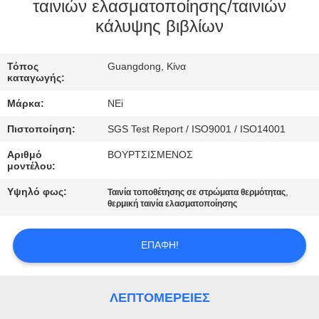
ΕΡΓΟΣΤΑΣΊΩΝ
ταινιών ελασματοποίησης/ταινιών
κάλυψης βιβλίων
ΠΟΙΟΤΙΚΌΣ
Τόπος
Guangdong, Κίνα
ΈΛΕΓΧΟΣ
καταγωγής:
Μάρκα:
NEi
ΜΑΣ
Πιστοποίηση:
SGS Test Report / ISO9001 / ISO14001
ΕΛΆΤΕ
Αριθμό
ΒΟΥΡΤΣΙΣΜΕΝΟΣ
ΣΕ
μοντέλου:
ΕΠΑΦΉ
Υψηλό φως:
,
Ταινία τοποθέτησης σε στρώματα θερμότητας
θερμική ταινία ελασματοποίησης
ΜΕ
ΕΠΑΦΉ!
ΖΗΤΉΣΤΕ
ΈΝΑ
ΛΕΠΤΟΜΈΡΕΙΕΣ
ΑΠΌΣΠΑΣΜΑ