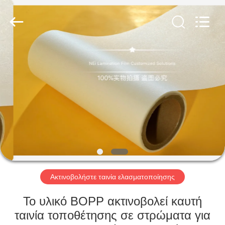
2026
GUANGDONG NEW ERA
COMPOSITE
MATERIAL CO., LTD..
All
Rights
Reserved.
ΣΠΊΤΙ
ΠΡΟΪΌΝΤΑ
ΕΜΦΆΝΙΣΗ
VR
ΠΕΡΊΠΟΥ
ΕΜΕΊΣ
Ακτινοβολήστε ταινία ελασματοποίησης
Το υλικό BOPP ακτινοβολεί καυτή
ΓΎΡΟΣ
ταινία τοποθέτησης σε στρώματα για