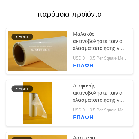
SITEMAP
παρόμοια προϊόντα
PRIVACY
Μαλακός
POLICY
ακτινοβολήστε ταινία
ελασματοποίησης για
την ειδική κάλυψη
USD 0 ~ 0.5 Per Square Meter MOQ:1000 Τετραγωνικά μέτρα
βιβλίων 700m μήκος
ΕΠΑΦΉ
ανά ρόλο
Διαφανής
ακτινοβολήστε ταινία
ελασματοποίησης για
το έγγραφο φιλικό
USD 0 ~ 0.5 Per Square Meter MOQ:1000 Τετραγωνικά μέτρα
προς το περιβάλλον
ΕΠΑΦΉ
Ασημένια