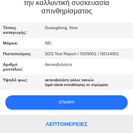
ΕΡΓΟΣΤΑΣΊΩΝ
την καλλυντική συσκευασία
σπινθηρίσματος
ΠΟΙΟΤΙΚΌΣ
Τόπος
Guangdong, Κίνα
ΈΛΕΓΧΟΣ
καταγωγής:
Μάρκα:
NEi
ΜΑΣ
Πιστοποίηση:
SGS Test Report / ISO9001 / ISO14001
ΕΛΆΤΕ
Αριθμό
Ακτινοβολήστε
ΣΕ
μοντέλου:
ΕΠΑΦΉ
Υψηλό φως:
,
ακτινοβολήστε ρόλος ταινιών
ξηρά ταινία τοποθέτησης σε στρώματα
ΜΕ
ΕΠΑΦΉ!
ΖΗΤΉΣΤΕ
ΈΝΑ
ΛΕΠΤΟΜΈΡΕΙΕΣ
ΑΠΌΣΠΑΣΜΑ