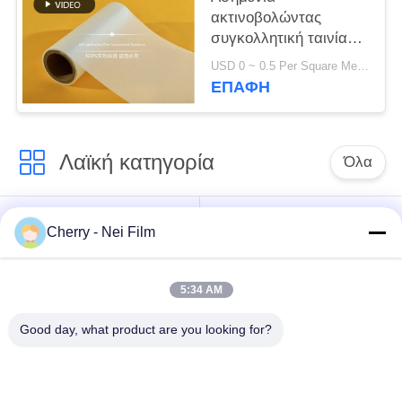
ακτινοβολώντας
συγκολλητική ταινία
τοποθέτησης σε
USD 0 ~ 0.5 Per Square Meter MOQ:1000 Τετραγωνικά μέτρα
στρώματα για την
ΕΠΑΦΉ
εκτύπωση & τη
συσκευασία
Λαϊκή κατηγορία
Όλα
bopp θερμική ταινία
Σχολιάστε την ταινία
Cherry - Nei Film
ελασματοποίησης
ελασματοποίησης
5:34 AM
Ταινία
Ψηφιακή ταινία
ελασματοποίησης
τοποθέτησης σε
Good day, what product are you looking for?
μεταλλινών
στρώματα
Μαλακή ταινία